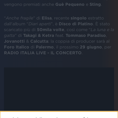
vengono premiati anche
Guè Pequeno
e
Sting
.
“
Anche fragile
” di
Elisa
, recente
singolo
estratto
dall'album “
Diari aperti
”, è
Disco di Platino
. È stato
scaricato più di
50mila volte
, così come “
La luna e la
gatta
” di
Takagi & Ketra
feat.
Tommaso Paradiso
,
Jovanotti
&
Calcutta
: la coppia di producer sarà al
Foro Italico
di
Palermo
, il prossimo
29 giugno
, per
RADIO ITALIA LIVE - IL CONCERTO
.