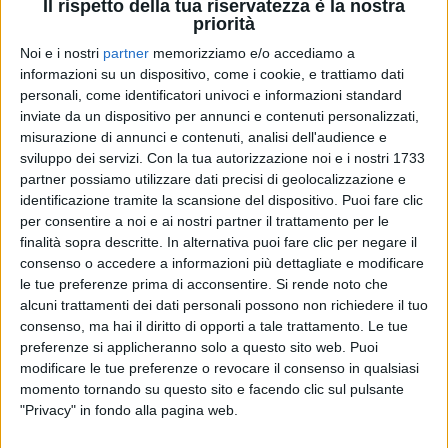
Il rispetto della tua riservatezza è la nostra
priorità
Noi e i nostri
partner
memorizziamo e/o accediamo a
informazioni su un dispositivo, come i cookie, e trattiamo dati
personali, come identificatori univoci e informazioni standard
inviate da un dispositivo per annunci e contenuti personalizzati,
misurazione di annunci e contenuti, analisi dell'audience e
sviluppo dei servizi.
Con la tua autorizzazione noi e i nostri 1733
partner possiamo utilizzare dati precisi di geolocalizzazione e
identificazione tramite la scansione del dispositivo. Puoi fare clic
Tornando un po' più
indietro
nel tempo, i
per consentire a noi e ai nostri partner il trattamento per le
Negramaro
festeggiano il
doppio Disco di Platino
finalità sopra descritte. In alternativa puoi fare clic per negare il
per “
Fino all'imbrunire
”,
primo
estratto dal progetto
consenso o accedere a informazioni più dettagliate e modificare
del 2017 “
Amore che torni
”. La band ha condiviso
le tue preferenze prima di acconsentire.
Si rende noto che
questo
traguardo
con i fan, scrivendo sui social: “
È
alcuni trattamenti dei dati personali possono non richiedere il tuo
un successo nostro e vostro, grazie
”.
consenso, ma hai il diritto di opporti a tale trattamento. Le tue
preferenze si applicheranno solo a questo sito web. Puoi
modificare le tue preferenze o revocare il consenso in qualsiasi
momento tornando su questo sito e facendo clic sul pulsante
Coez
festeggia invece una
doppia certificazione
,
"Privacy" in fondo alla pagina web.
nella stessa settimana, per i suoi
due ultimi singoli
: