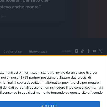
pericolata', pensavo che
otevo anche morire"
 giu
SEGUICI
Codice etico
Riservatezza
093 Cologno Monzese (Mi) |Tel. +39 02 254441 | Fax +39
TORNA SU
tori univoci e informazioni standard inviate da un dispositivo per
noi e i nostri 1733 partner possiamo utilizzare dati precisi di
le finalità sopra descritte. In alternativa puoi fare clic per negare il
i dei dati personali possono non richiedere il tuo consenso, ma hai il
re il consenso in qualsiasi momento tornando su questo sito e facendo
ACCETTO