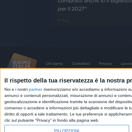
comprato anche io il biglietto
per il 2027”
11 lug
Chi siamo
Contattaci
Privacy
Lavor
Il rispetto della tua riservatezza è la nostra pr
©
2026
RADIO ITALIA S.p.A. P.IVA 06832230152 | Tutti i diritti riservati. Per le
Noi e i nostri
partner
memorizziamo e/o accediamo a informazioni su un 
contenute nel sito sono stati assolti gli obblighi derivanti dalla normativa dei diritt
connessi.
annunci e contenuti personalizzati, misurazione di annunci e contenuti
Capitale Sociale € 580.000,00 interamente versato. Iscr. Reg. Imprese Milano - C
geolocalizzazione e identificazione tramite la scansione del dispositivo.
06832230152. Iscritta al R.E.A. di Milano al n° 1125258. Testata giornalistica Reg
1987.
consenso o accedere a informazioni più dettagliate e modificare le t
diritto di opporti a tale trattamento. Le tue preferenze si applicher
clic sul pulsante "Privacy" in fondo alla pagina web.
PIÙ OPZIONI
IN ONDA