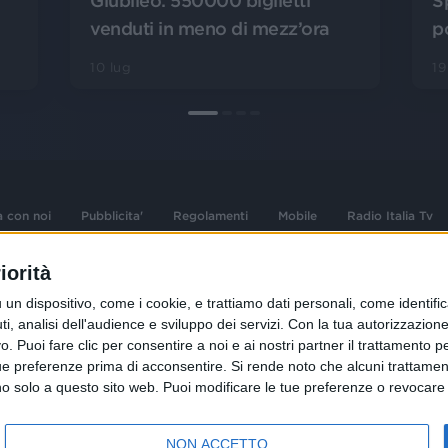
S
Giubileo: 550000 biglietti
p
venduti in meno di mezz’ora
19
10 lug
a con noi
Pubblicita'
Regolamenti
Mobile
Radio Italia Tv
iorità
 opere dell'ingegno
Sede Amministrativa: Viale Europa 49, 20
dispositivo, come i cookie, e trattiamo dati personali, come identifica
i d'autore e dei diritti
02 25444220
, analisi dell'audience e sviluppo dei servizi.
Con la tua autorizzazione 
.F. e n° iscrizione
 Puoi fare clic per consentire a noi e ai nostri partner il trattamento per 
Sede Legale: Via Savona 97, 20144 Milano
istrata n°286 - 3 Aprile
ue preferenze prima di acconsentire.
Si rende noto che alcuni trattament
anno solo a questo sito web. Puoi modificare le tue preferenze o revoca
NON ACCETTO