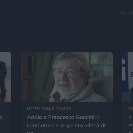
© Riprod
LUTTO NELLA MUSICA
R
o
Addio a Francesco Guccini: il
I
”
cantautore si è spento all’età di
M