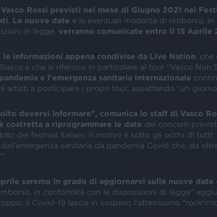
i Vasco Rossi previsti nel mese di Giugno 2021 nei Fest
ti
.
Le nuove date
e le eventuali modalità di rimborso, in
izioni di legge,
verranno comunicate entro il 15 Aprile
 le informazioni appena condivise da Live Nation
, che
Blasco e che si riferisce in particolare al tour "Vasco Non 
pandemia e l'emergenza sanitaria internazionale
conti
li artisti a posticipare i propri tour, aspettando “un giorno
olto dovervi informare", comunica lo staff di Vasco Ro
è costretta a riprogrammare le date
dei concerti previs
ito dei festival italiani. Il motivo è sotto gli occhi di tutt
 dall’emergenza sanitaria da pandemia Covid che, da oltre
".
 aprile saremo in grado di aggiornarvi sulle nuove date
imborso, in conformità con le disposizioni di legge" aggi
roppo, il Covid-19 lascia in sospeso l'attesissimo "rock'n'r