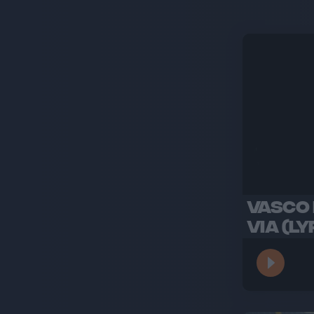
VASCO 
VIA (LY