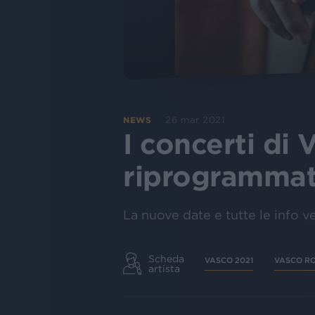
26 mar 2021
NEWS
I concerti di
riprogrammat
La nuove date e tutte le info v
Scheda
VASCO 2021
VASCO RO
artista