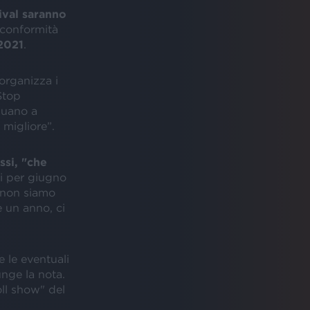
ival saranno
 conformità
 2021
.
 organizza i
Stop
nuano a
 migliore”.
ssi, "che
ti per giugno
i: non siamo
 un anno, ci
e le eventuali
unge la nota.
oll show" del