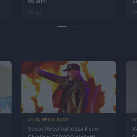
86 anni
S
06 ago
0
I
UN OLIMPICO ROCK
V
Vasco Rossi battezza il suo