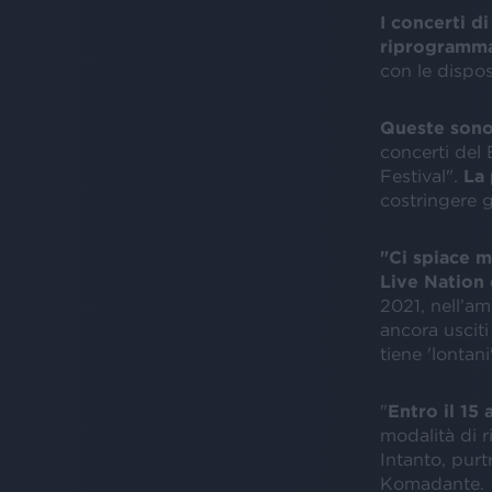
I concerti d
riprogramma
con le dispos
Queste sono
concerti del 
Festival".
La 
costringere g
"Ci spiace m
Live Nation 
2021, nell’amb
ancora usciti
tiene 'lontani'
"
Entro il 15
modalità di r
Intanto, purt
Komadante.