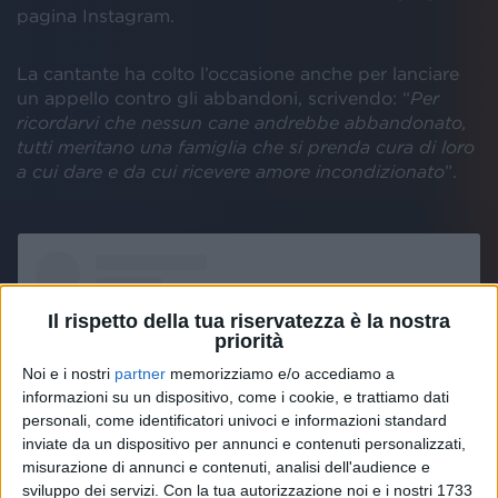
pagina Instagram.
La cantante ha colto l’occasione anche per lanciare
un appello contro gli abbandoni, scrivendo: “
Per
ricordarvi che nessun cane andrebbe abbandonato,
tutti meritano una famiglia che si prenda cura di loro
a cui dare e da cui ricevere amore incondizionato
”.
Il rispetto della tua riservatezza è la nostra
priorità
Noi e i nostri
partner
memorizziamo e/o accediamo a
informazioni su un dispositivo, come i cookie, e trattiamo dati
personali, come identificatori univoci e informazioni standard
inviate da un dispositivo per annunci e contenuti personalizzati,
misurazione di annunci e contenuti, analisi dell'audience e
sviluppo dei servizi.
Con la tua autorizzazione noi e i nostri 1733