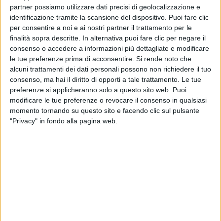
partner possiamo utilizzare dati precisi di geolocalizzazione e
identificazione tramite la scansione del dispositivo. Puoi fare clic
Visualizza questo post su Instagram
per consentire a noi e ai nostri partner il trattamento per le
finalità sopra descritte. In alternativa puoi fare clic per negare il
consenso o accedere a informazioni più dettagliate e modificare
le tue preferenze prima di acconsentire.
Si rende noto che
alcuni trattamenti dei dati personali possono non richiedere il tuo
consenso, ma hai il diritto di opporti a tale trattamento. Le tue
preferenze si applicheranno solo a questo sito web. Puoi
modificare le tue preferenze o revocare il consenso in qualsiasi
momento tornando su questo sito e facendo clic sul pulsante
"Privacy" in fondo alla pagina web.
Un post condiviso da Laura Pausini Official (@laurapausini)
Dello stesso avviso sono gli
Stadio
, che hanno
ribadito nelle loro storie di Instagram come il cane sia
l’amico più fedele al mondo.
Vasco
invece ha
pubblicato alcune foto del cane lupo che ha vissuto
con lui per 11 anni che si chiamava Buck Roger.