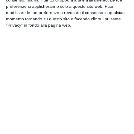
consenso, ma hai il diritto di opporti a tale trattamento. Le tue
preferenze si applicheranno solo a questo sito web. Puoi
Eros Ramazzotti
ha pubblicato tra le
Storie
di
modificare le tue preferenze o revocare il consenso in qualsiasi
Instagram
una foto che ritrae il
Colosseo
, insieme a
momento tornando su questo sito e facendo clic sul pulsante
questo messaggio: “
Auguri Roma! 2773 anni e non
"Privacy" in fondo alla pagina web.
dimostrarli
”.
Antonello Venditti
invece ha augurato buon
compleanno alla sua città, postando un video che lo
ritrae in concerto al
Circo Massimo
, mentre canta
Grazie Roma
.
© Riproduzione riservata
Ultime news
Vedi tutte