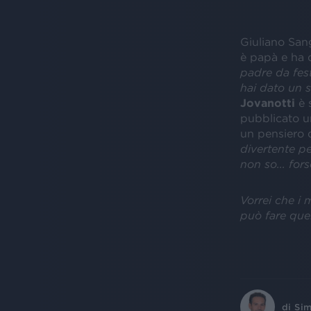
Giuliano San
è papà e ha d
padre da fest
hai dato un s
Jovanotti
è 
pubblicato un
un pensiero d
divertente p
non so... for
Vorrei che i m
può fare quel
di
Sim