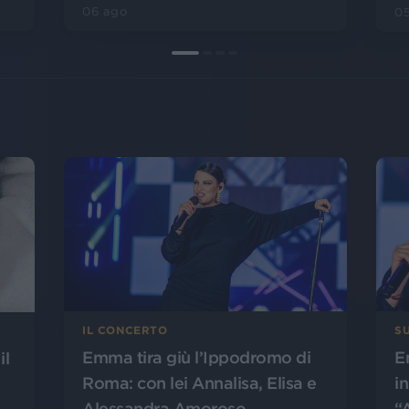
06 ago
0
IL CONCERTO
SU
Emma tira giù l’Ippodromo di
E
il
Roma: con lei Annalisa, Elisa e
i
Alessandra Amoroso
“