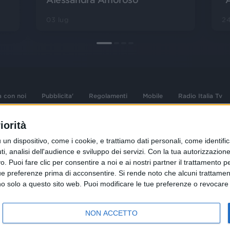
03 lug
24
a con noi
Pubblicita'
Regolamenti
Mobile
Radio Italia Tv
iorità
 opere dell'ingegno
Sede Amministrativa: Viale Europa 49, 20
dispositivo, come i cookie, e trattiamo dati personali, come identifica
i d'autore e dei diritti
02 25444220
, analisi dell'audience e sviluppo dei servizi.
Con la tua autorizzazione 
.F. e n° iscrizione
 Puoi fare clic per consentire a noi e ai nostri partner il trattamento per 
Sede Legale: Via Savona 97, 20144 Milano
istrata n°286 - 3 Aprile
ue preferenze prima di acconsentire.
Si rende noto che alcuni trattament
anno solo a questo sito web. Puoi modificare le tue preferenze o revoca
NON ACCETTO
R