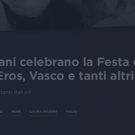
aliani celebrano la Festa
os, Vasco e tanti altri
ntanti italiani
RE
PAPÀ
LAURA PAUSINI
FIGLIO