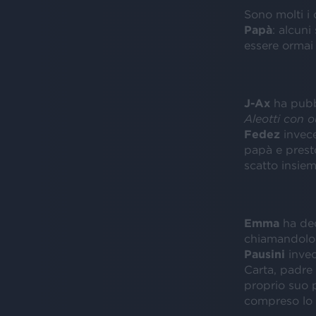
Sono molti i 
Papà
: alcuni
essere ormai 
J-Ax
ha pubbl
Aleotti con ou
Fedez
invece
papà e prest
scatto insiem
Emma
ha ded
chiamandolo 
Pausini
invec
Carta, padre 
proprio suo p
compreso lo 