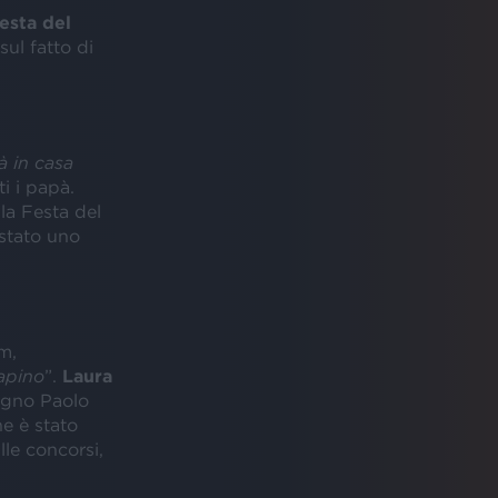
esta del
sul fatto di
à in casa
ti i papà.
la Festa del
stato uno
m,
papino
”.
Laura
agno Paolo
e è stato
lle concorsi,