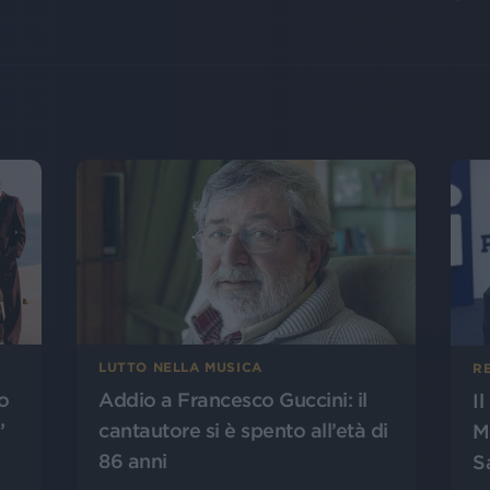
LUTTO NELLA MUSICA
R
o
Addio a Francesco Guccini: il
I
”
cantautore si è spento all’età di
M
86 anni
S