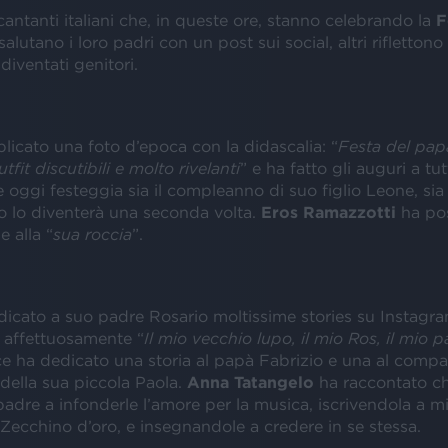
cantanti italiani che, in queste ore, stanno celebrando la
F
 salutano i loro padri con un post sui social, altri riflettono 
diventati genitori.
icato una foto d’epoca con la didascalia: “
Festa del pap
tfit discutibili e molto rivelanti
” e ha fatto gli auguri a tut
 oggi festeggia sia il compleanno di suo figlio Leone, sia 
o lo diventerà una seconda volta.
Eros Ramazzotti
ha po
e alla “
sua roccia
”.
icato a suo padre Rosario moltissime stories su Instagra
affettuosamente “
Il mio vecchio lupo, il mio Ros, il mio 
e ha dedicato una storia al papà Fabrizio e una al comp
della sua piccola Paola.
Anna Tatangelo
ha raccontato ch
adre a infonderle l’amore per la musica, iscrivendola a mi
Zecchino d’oro, e insegnandole a credere in se stessa.