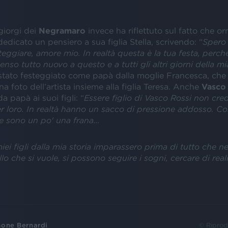
giorgi dei
Negramaro
invece ha riflettuto sul fatto che or
edicato un pensiero a sua figlia Stella, scrivendo: “
Spero 
eggiare, amore mio. In realtà questa è la tua festa, perché
enso tutto nuovo a questo e a tutti gli altri giorni della mi
stato festeggiato come papà dalla moglie Francesca, che
a foto dell’artista insieme alla figlia Teresa. Anche
Vasco
a papà ai suoi figli: “
Essere figlio di Vasco Rossi non cred
er loro. In realtà hanno un sacco di pressione addosso. 
se sono un po' una frana...
iei figli dalla mia storia imparassero prima di tutto che nel
lo che si vuole, si possono seguire i sogni, cercare di reali
one Bernardi
© Riprod