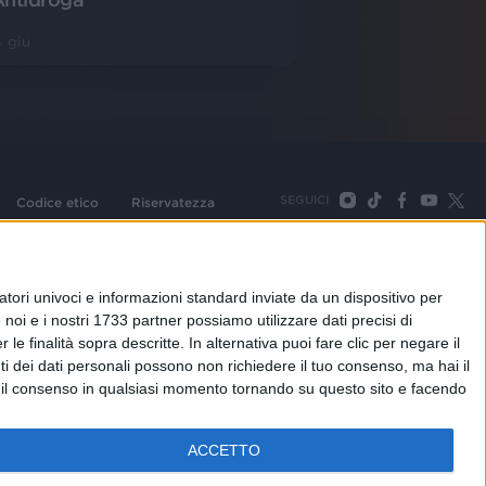
 giu
SEGUICI
Codice etico
Riservatezza
093 Cologno Monzese (Mi) |Tel. +39 02 254441 | Fax +39
TORNA SU
tori univoci e informazioni standard inviate da un dispositivo per
noi e i nostri 1733 partner possiamo utilizzare dati precisi di
le finalità sopra descritte. In alternativa puoi fare clic per negare il
i dei dati personali possono non richiedere il tuo consenso, ma hai il
re il consenso in qualsiasi momento tornando su questo sito e facendo
ACCETTO
adioitalia
Webradio
Radioitalia TV
Radio Italia Live