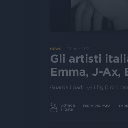
19 mar 2021
NEWS
Gli artisti it
Emma, J-Ax, Er
Guarda i padri (e i figli) dei ca
Scheda
FESTA DEL PAPÀ
PAD
artista