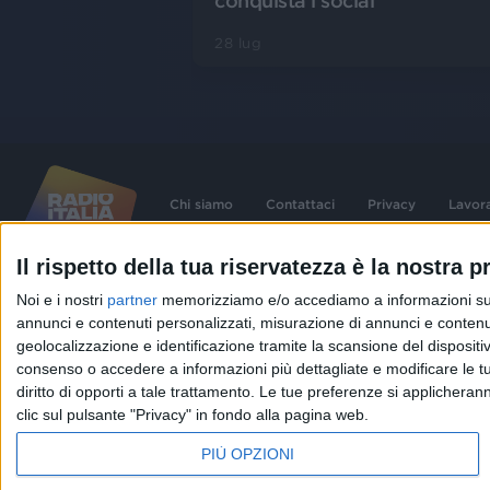
conquista i social
28 lug
Chi siamo
Contattaci
Privacy
Lavor
Il rispetto della tua riservatezza è la nostra pr
©
2026
RADIO ITALIA S.p.A. P.IVA 06832230152 | Tutti i diritti riservati. Per le
Noi e i nostri
partner
memorizziamo e/o accediamo a informazioni su un 
contenute nel sito sono stati assolti gli obblighi derivanti dalla normativa dei diritt
connessi.
annunci e contenuti personalizzati, misurazione di annunci e contenuti
Capitale Sociale € 580.000,00 interamente versato. Iscr. Reg. Imprese Milano - C
geolocalizzazione e identificazione tramite la scansione del dispositivo.
06832230152. Iscritta al R.E.A. di Milano al n° 1125258. Testata giornalistica Reg
1987.
consenso o accedere a informazioni più dettagliate e modificare le t
diritto di opporti a tale trattamento. Le tue preferenze si applicher
clic sul pulsante "Privacy" in fondo alla pagina web.
PIÙ OPZIONI
IN ONDA