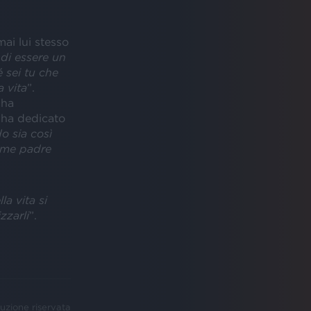
mai lui stesso
di essere un
 sei tu che
a vita
”.
 ha
ha dedicato
o sia così
Come padre
la vita si
zzarli
”.
uzione riservata