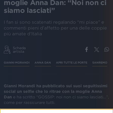
moglie Anna Dan: “Noi non ci
siamo lasciati”
I fan si sono scatenati regalando “mi piace” e
commenti pieni d’affetto per una delle coppie
più amate d’Italia
Scheda
artista
GIANNI MORANDI
ANNA DAN
APRI TUTTE LE PORTE
SANREMO
Gianni Morandi ha pubblicato sui suoi seguitissimi
social un selfie che lo ritrae con la moglie Anna
Dan
e ha scritto “GOSSIP: noi non ci siamo lasciati…”,
come per rassicurare tutti.