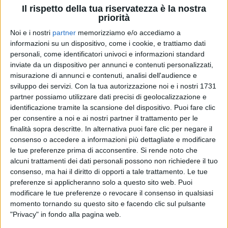
I fan si sono scatenati regalando “mi piace” e
Il rispetto della tua riservatezza è la nostra
commenti pieni di affetto
per una delle coppie più
priorità
amate d’Italia. Non si sa se la battuta dell’Eterno
Noi e i nostri
partner
memorizziamo e/o accediamo a
Ragazzo faccia riferimento a una delle ultime notizie
informazioni su un dispositivo, come i cookie, e trattiamo dati
di gossip in particolare.
personali, come identificatori univoci e informazioni standard
inviate da un dispositivo per annunci e contenuti personalizzati,
misurazione di annunci e contenuti, analisi dell'audience e
sviluppo dei servizi.
Con la tua autorizzazione noi e i nostri 1731
partner possiamo utilizzare dati precisi di geolocalizzazione e
identificazione tramite la scansione del dispositivo. Puoi fare clic
per consentire a noi e ai nostri partner il trattamento per le
finalità sopra descritte. In alternativa puoi fare clic per negare il
consenso o accedere a informazioni più dettagliate e modificare
le tue preferenze prima di acconsentire.
Si rende noto che
alcuni trattamenti dei dati personali possono non richiedere il tuo
consenso, ma hai il diritto di opporti a tale trattamento. Le tue
preferenze si applicheranno solo a questo sito web. Puoi
modificare le tue preferenze o revocare il consenso in qualsiasi
momento tornando su questo sito e facendo clic sul pulsante
"Privacy" in fondo alla pagina web.
Visualizza questo post su Instagram