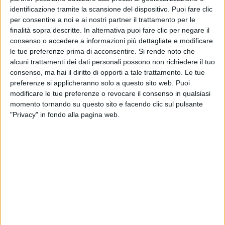
tre possibili protocolli. L'iniziativa
Salviamo Patrick
è
identificazione tramite la scansione del dispositivo. Puoi fare clic
per consentire a noi e ai nostri partner il trattamento per le
coordinata dalla sua fidanzata Luciana. Il
video
finalità sopra descritte. In alternativa puoi fare clic per negare il
appello
su
Facebook
di
Gianni Morandi
e il
consenso o accedere a informazioni più dettagliate e modificare
sostegno di altre personalità sono molto importanti
le tue preferenze prima di acconsentire.
Si rende noto che
per il raggiungimento dell'obiettivo.
alcuni trattamenti dei dati personali possono non richiedere il tuo
consenso, ma hai il diritto di opporti a tale trattamento. Le tue
preferenze si applicheranno solo a questo sito web. Puoi
modificare le tue preferenze o revocare il consenso in qualsiasi
momento tornando su questo sito e facendo clic sul pulsante
"Privacy" in fondo alla pagina web.
GIANNI MORANDI - VITA
(RADIOITALIALIVE 6^STAGIONE)