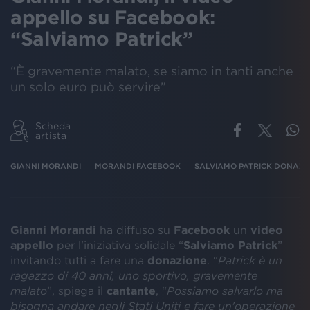
appello su Facebook:
“Salviamo Patrick”
“È gravemente malato, se siamo in tanti anche
un solo euro può servire”
Scheda
artista
GIANNI MORANDI
MORANDI FACEBOOK
SALVIAMO PATRICK DONAZI
Gianni Morandi
ha diffuso su
Facebook
un
video
appello
per l'iniziativa solidale “
Salviamo Patrick
”
invitando tutti a fare una
donazione
. “
Patrick è un
ragazzo di 40 anni, uno sportivo, gravemente
malato
”, spiega il
cantante
, “
Possiamo salvarlo ma
bisogna andare negli Stati Uniti e fare un'operazione