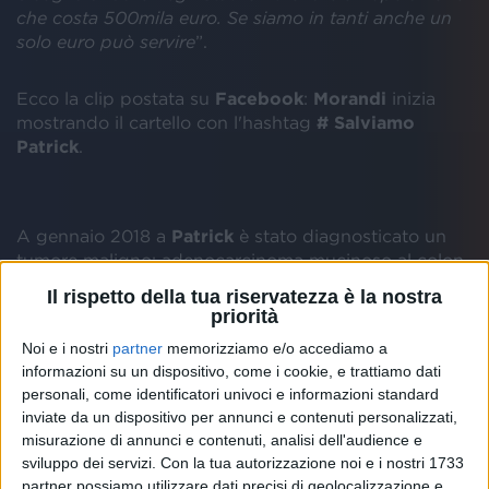
che costa 500mila euro. Se siamo in tanti anche un
solo euro può servire
”.
Ecco la clip postata su
Facebook
:
Morandi
inizia
mostrando il cartello con l'hashtag
# Salviamo
Patrick
.
A gennaio 2018 a
Patrick
è stato diagnosticato un
tumore maligno: adenocarcinoma mucinoso al colon
con KRAS mutato, con metastasi al fegato. Al
Il rispetto della tua riservatezza è la nostra
momento in Italia non ci sono protocolli standard
priorità
che possano salvagli la vita e neppure protocolli
Noi e i nostri
partner
memorizziamo e/o accediamo a
sperimentali. Per le caratteristiche del suo tumore
informazioni su un dispositivo, come i cookie, e trattiamo dati
non c'è radioterapia né immunoterapia.
personali, come identificatori univoci e informazioni standard
inviate da un dispositivo per annunci e contenuti personalizzati,
L'unica concreta speranza di salvezza per
Patrick
è
misurazione di annunci e contenuti, analisi dell'audience e
presso il Penn Medicine's Abramson Cancer Center
sviluppo dei servizi.
Con la tua autorizzazione noi e i nostri 1733
Clinical di Philadelphia, in Pennsylvania, dove ci sono
partner possiamo utilizzare dati precisi di geolocalizzazione e