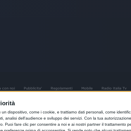
a con noi
Pubblicita'
Regolamenti
Mobile
Radio Italia Tv
iorità
 opere dell'ingegno
Sede Amministrativa: Viale Europa 49, 20
dispositivo, come i cookie, e trattiamo dati personali, come identifica
i d'autore e dei diritti
02 25444220
, analisi dell'audience e sviluppo dei servizi.
Con la tua autorizzazione 
 Puoi fare clic per consentire a noi e ai nostri partner il trattamento per 
.F. e n° iscrizione
Sede Legale: Via Savona 97, 20144 Milano
istrata n°286 - 3 Aprile
ue preferenze prima di acconsentire.
Si rende noto che alcuni trattament