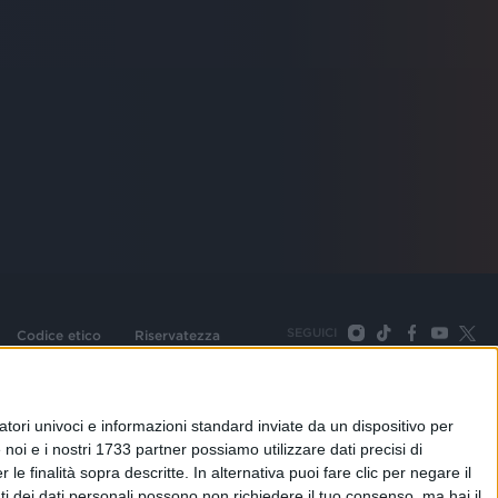
SEGUICI
Codice etico
Riservatezza
093 Cologno Monzese (Mi) |Tel. +39 02 254441 | Fax +39
TORNA SU
tori univoci e informazioni standard inviate da un dispositivo per
noi e i nostri 1733 partner possiamo utilizzare dati precisi di
le finalità sopra descritte. In alternativa puoi fare clic per negare il
i dei dati personali possono non richiedere il tuo consenso, ma hai il