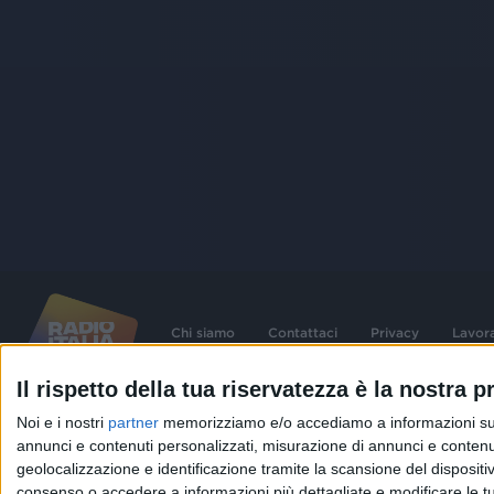
Chi siamo
Contattaci
Privacy
Lavor
Il rispetto della tua riservatezza è la nostra pr
©
2026
RADIO ITALIA S.p.A. P.IVA 06832230152 | Tutti i diritti riservati. Per le
Noi e i nostri
partner
memorizziamo e/o accediamo a informazioni su un 
contenute nel sito sono stati assolti gli obblighi derivanti dalla normativa dei diritt
connessi.
annunci e contenuti personalizzati, misurazione di annunci e contenuti
geolocalizzazione e identificazione tramite la scansione del dispositivo.
Capitale Sociale € 580.000,00 interamente versato. Iscr. Reg. Imprese Milano - C
06832230152. Iscritta al R.E.A. di Milano al n° 1125258. Testata giornalistica Reg
consenso o accedere a informazioni più dettagliate e modificare le t