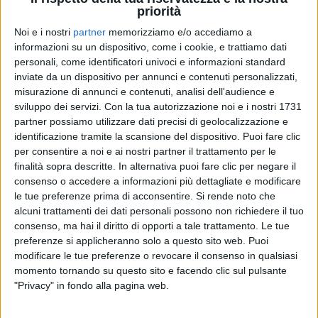
priorità
Noi e i nostri
partner
memorizziamo e/o accediamo a
informazioni su un dispositivo, come i cookie, e trattiamo dati
personali, come identificatori univoci e informazioni standard
GIANNA NANNINI SI FA MALE IN BICI, LA
inviate da un dispositivo per annunci e contenuti personalizzati,
FIGLIA PENELOPE LA CURA: I VIDEO
misurazione di annunci e contenuti, analisi dell'audience e
sviluppo dei servizi.
Con la tua autorizzazione noi e i nostri 1731
partner possiamo utilizzare dati precisi di geolocalizzazione e
identificazione tramite la scansione del dispositivo. Puoi fare clic
per consentire a noi e ai nostri partner il trattamento per le
finalità sopra descritte. In alternativa puoi fare clic per negare il
Gianna Nannini
è una grande appassionata di
consenso o accedere a informazioni più dettagliate e modificare
le tue preferenze prima di acconsentire.
Si rende noto che
bicicletta
e non è la sola “ciclista” della musica
alcuni trattamenti dei dati personali possono non richiedere il tuo
italiana.
consenso, ma hai il diritto di opporti a tale trattamento. Le tue
preferenze si applicheranno solo a questo sito web. Puoi
Con lei ci sono anche
Jovanotti
,
Vasco
Rossi
e
modificare le tue preferenze o revocare il consenso in qualsiasi
Biagio
Antonacci
.
momento tornando su questo sito e facendo clic sul pulsante
"Privacy" in fondo alla pagina web.