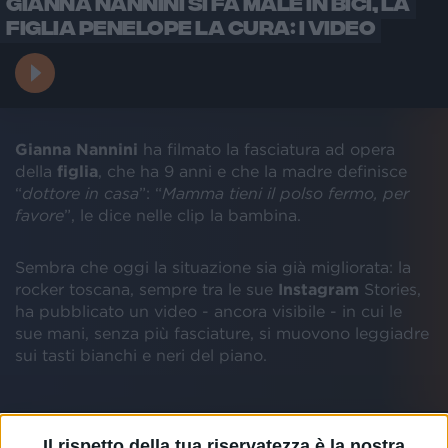
GIANNA NANNINI SI FA MALE IN BICI, LA
FIGLIA PENELOPE LA CURA: I VIDEO
Gianna Nannini
ha filmato la fasciatura ad opera
della
figlia
, che ha 9 anni e che la madre definisce
“
dottore in casa
”: “
Mamma tieni il polso fermo, per
favore
”, le dice nelle clip la bambina.
Sembra che oggi la situazione sia già migliorata: la
rocker toscana, sempre tra le sue
Instagram
Stories,
ha pubblicato un video - ancora visibile - in cui le
sue mani, senza più fasciature, si muovono leggiadre
sui tasti bianchi e neri del piano.
Il rispetto della tua riservatezza è la nostra