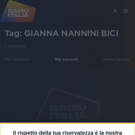
Tag:
GIANNA NANNINI BICI
1
risultati
Più rilevanti
Più recenti
Meno recenti
Il rispetto della tua riservatezza è la nostra