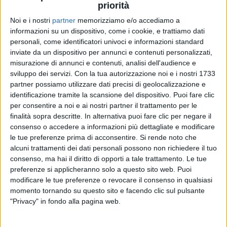
priorità
Noi e i nostri
partner
memorizziamo e/o accediamo a
informazioni su un dispositivo, come i cookie, e trattiamo dati
29 lug 2020
NEWS
personali, come identificatori univoci e informazioni standard
inviate da un dispositivo per annunci e contenuti personalizzati,
Gianna Nannini si fa male in bici, la figlia
misurazione di annunci e contenuti, analisi dell'audience e
Penelope la cura: i video
sviluppo dei servizi.
Con la tua autorizzazione noi e i nostri 1733
La fasciatura del polso in diretta, dopo la caduta:
partner possiamo utilizzare dati precisi di geolocalizzazione e
“Niente di grave”
identificazione tramite la scansione del dispositivo. Puoi fare clic
per consentire a noi e ai nostri partner il trattamento per le
finalità sopra descritte. In alternativa puoi fare clic per negare il
consenso o accedere a informazioni più dettagliate e modificare
le tue preferenze prima di acconsentire.
Si rende noto che
alcuni trattamenti dei dati personali possono non richiedere il tuo
consenso, ma hai il diritto di opporti a tale trattamento. Le tue
preferenze si applicheranno solo a questo sito web. Puoi
modificare le tue preferenze o revocare il consenso in qualsiasi
momento tornando su questo sito e facendo clic sul pulsante
Chi siamo
Contattaci
"Privacy" in fondo alla pagina web.
Privacy
Lavora con noi
Pubblicita'
Regolamenti