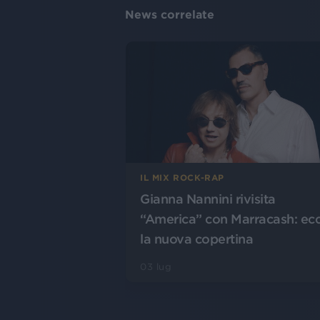
News correlate
IL MIX ROCK-RAP
Gianna Nannini rivisita
“America” con Marracash: ec
la nuova copertina
03 lug