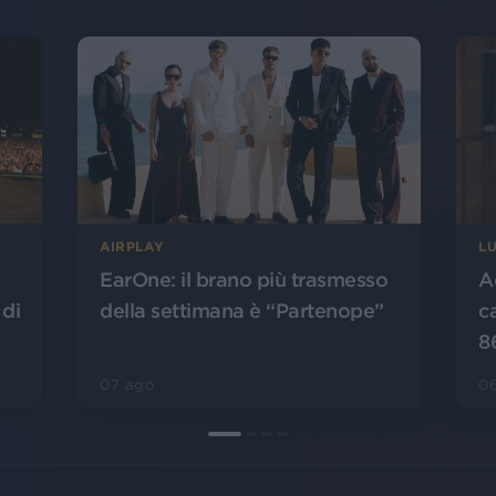
AIRPLAY
L
EarOne: il brano più trasmesso
A
 di
della settimana è “Partenope”
c
8
07 ago
0