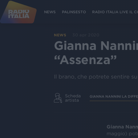
NEWS
PALINSESTO
RADIO ITALIA LIVE IL
30 apr 2020
NEWS
Gianna Nannini
“Assenza”
Il brano, che potrete sentire s
Scheda
GIANNA NANNINI LA DIFF
artista
Gianna Nann
maggio) potr