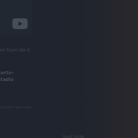
i fuori da lì,
erto-
stadio
uzione riservata
Vedi tutte