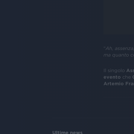
“
Ah, assenza,
ma quanto co
Il singolo
As
evento
che
G
Artemio Fra
Ultime news