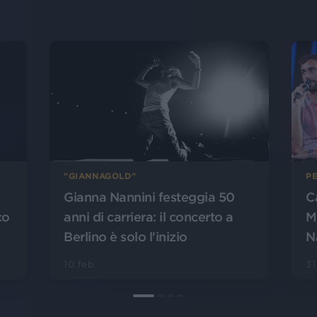
PE
"GIANNAGOLD"
C
Gianna Nannini festeggia 50
co
M
anni di carriera: il concerto a
Na
Berlino è solo l'inizio
31
10 feb