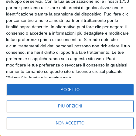
sviluppo dei servizi.
Con la tua autorizzazione noi e i nostri 1733
Codice etico
Riservatezza
partner possiamo utilizzare dati precisi di geolocalizzazione e
identificazione tramite la scansione del dispositivo. Puoi fare clic
per consentire a noi e ai nostri partner il trattamento per le
SEGUICI
finalità sopra descritte. In alternativa puoi fare clic per negare il
consenso o accedere a informazioni più dettagliate e modificare
le tue preferenze prima di acconsentire.
Si rende noto che
alcuni trattamenti dei dati personali possono non richiedere il tuo
©
2026
RADIO ITALIA S.p.A. P.IVA 06832230152 | Tutti i diritti riservati. Per
consenso, ma hai il diritto di opporti a tale trattamento. Le tue
le opere dell'ingegno contenute nel sito sono stati assolti gli obblighi
derivanti dalla normativa dei diritti d'autore e dei diritti connessi.
preferenze si applicheranno solo a questo sito web. Puoi
modificare le tue preferenze o revocare il consenso in qualsiasi
Capitale Sociale € 580.000,00 interamente versato. Iscr. Reg. Imprese
Milano - C.F. e n° iscrizione 06832230152. Iscritta al R.E.A. di Milano al n°
momento tornando su questo sito e facendo clic sul pulsante
1125258. Testata giornalistica Registrata n°286 - 3 Aprile 1987.
"Privacy" in fondo alla pagina web.
Sede Amministrativa: Viale Europa 49, 20093 Cologno Monzese (Mi)
|Tel. +39 02 254441 | Fax +39 02 25444220
ACCETTO
Sede Legale: Via Savona 97, 20144 Milano
TORNA SU
PIÙ OPZIONI
NON ACCETTO
IN ONDA