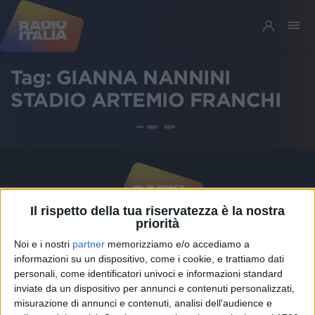
Tag:
GIANNA NANNINI
STADIO ARTEMIO FRANCHI
Il rispetto della tua riservatezza è la nostra
priorità
Noi e i nostri
partner
memorizziamo e/o accediamo a
Chi siamo
Contattaci
informazioni su un dispositivo, come i cookie, e trattiamo dati
Privacy
Lavora con noi
personali, come identificatori univoci e informazioni standard
inviate da un dispositivo per annunci e contenuti personalizzati,
Pubblicita'
Regolamenti
misurazione di annunci e contenuti, analisi dell'audience e
Mobile
Radio Italia Tv