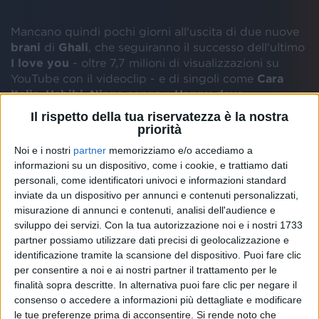
Mancano quindi pochi giorni all'uscita di due nuove
brani
di
Ghali
, che seguiranno il successo dell'ultimo
I love you
- oltre 7,7 milioni di visualizzazioni su
YouTube con il videoclip - e di singoli come
Cara
Italia
,
Habibi
,
Ninna
nanna
e
Happy
days
.
Il rispetto della tua riservatezza è la nostra
priorità
Sabato 29 giugno il
cantante
sarà tra i protagonisti
del cast di RADIO ITALIA LIVE - IL CONCERTO
Noi e i nostri
partner
memorizziamo e/o accediamo a
2019 al Foro Italico di Palermo.
informazioni su un dispositivo, come i cookie, e trattiamo dati
personali, come identificatori univoci e informazioni standard
inviate da un dispositivo per annunci e contenuti personalizzati,
misurazione di annunci e contenuti, analisi dell'audience e
sviluppo dei servizi.
Con la tua autorizzazione noi e i nostri 1733
partner possiamo utilizzare dati precisi di geolocalizzazione e
identificazione tramite la scansione del dispositivo. Puoi fare clic
per consentire a noi e ai nostri partner il trattamento per le
finalità sopra descritte. In alternativa puoi fare clic per negare il
consenso o accedere a informazioni più dettagliate e modificare
CHI VUOL ESSERE RADIO ITALIO (GHALI
le tue preferenze prima di acconsentire.
Si rende noto che