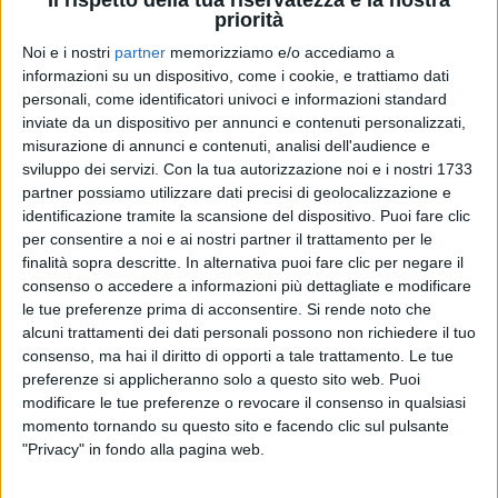
priorità
Noi e i nostri
partner
memorizziamo e/o accediamo a
informazioni su un dispositivo, come i cookie, e trattiamo dati
personali, come identificatori univoci e informazioni standard
GHALI
GHALI
inviate da un dispositivo per annunci e contenuti personalizzati,
SANREMO ITALIANO 2024
misurazione di annunci e contenuti, analisi dell'audience e
INTERVISTA 21/03
sviluppo dei servizi.
Con la tua autorizzazione noi e i nostri 1733
partner possiamo utilizzare dati precisi di geolocalizzazione e
1
VIDEO
identificazione tramite la scansione del dispositivo. Puoi fare clic
1
VIDEO
18
FOTO
per consentire a noi e ai nostri partner il trattamento per le
finalità sopra descritte. In alternativa puoi fare clic per negare il
consenso o accedere a informazioni più dettagliate e modificare
le tue preferenze prima di acconsentire.
Si rende noto che
alcuni trattamenti dei dati personali possono non richiedere il tuo
consenso, ma hai il diritto di opporti a tale trattamento. Le tue
preferenze si applicheranno solo a questo sito web. Puoi
modificare le tue preferenze o revocare il consenso in qualsiasi
News correlate
momento tornando su questo sito e facendo clic sul pulsante
"Privacy" in fondo alla pagina web.