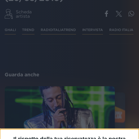
Scheda
artista
GHALI
TREND
RADIOITALIATREND
INTERVISTA
RADIO ITALIA
Guarda anche
Il rispetto della tua riservatezza è la nostra