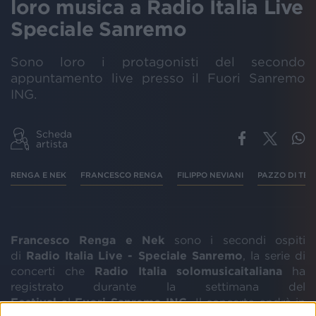
loro musica a Radio Italia Live
Speciale Sanremo
Sono loro i protagonisti del secondo
appuntamento live presso il Fuori Sanremo
ING.
Scheda
artista
RENGA E NEK
FRANCESCO RENGA
FILIPPO NEVIANI
PAZZO DI TE
Francesco Renga e Nek
sono i secondi ospiti
di
Radio Italia Live - Speciale Sanremo
, la serie di
concerti che
Radio Italia solomusicaitaliana
ha
registrato durante la settimana del
Festival
al
Fuori
Sanremo
ING
. Il concerto andrà in