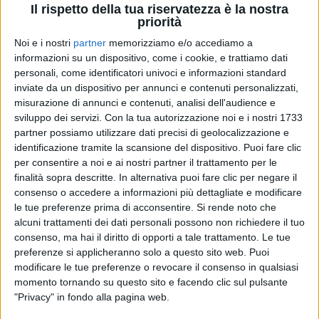
onda alle
21.00
in contemporanea su Radio Italia,
Il rispetto della tua riservatezza è la nostra
Radio Italia TV e in streaming su radioitalia.it.
priorità
Noi e i nostri
partner
memorizziamo e/o accediamo a
Francesco Renga e Nek
, oltre al loro brano
informazioni su un dispositivo, come i cookie, e trattiamo dati
sanremese "
Pazzo di te
", hanno cantato alcuni loro
personali, come identificatori univoci e informazioni standard
successi, come "
Meravigliosa (la Luna)
" e "
Laura
inviate da un dispositivo per annunci e contenuti personalizzati,
non c'è
". Il loro sodalizio sta proseguendo con il loro
misurazione di annunci e contenuti, analisi dell'audience e
primo
album
insieme, intitolato "
Renganek
" e
sviluppo dei servizi.
Con la tua autorizzazione noi e i nostri 1733
uscito il 9 febbraio, e continuerà con i
live
previsti
partner possiamo utilizzare dati precisi di geolocalizzazione e
identificazione tramite la scansione del dispositivo. Puoi fare clic
durante l'autunno. Qui di seguito le
date
:
per consentire a noi e ai nostri partner il trattamento per le
finalità sopra descritte. In alternativa puoi fare clic per negare il
23-24-26-27 settembre - Teatro Degli Arcimboldi,
consenso o accedere a informazioni più dettagliate e modificare
Milano
le tue preferenze prima di acconsentire.
Si rende noto che
29-30-1 ottobre - Teatro Europauditorium, Bologna
alcuni trattamenti dei dati personali possono non richiedere il tuo
6-7 ottobre - Auditorium Parco della Musica, Roma
consenso, ma hai il diritto di opporti a tale trattamento. Le tue
preferenze si applicheranno solo a questo sito web. Puoi
modificare le tue preferenze o revocare il consenso in qualsiasi
momento tornando su questo sito e facendo clic sul pulsante
"Privacy" in fondo alla pagina web.