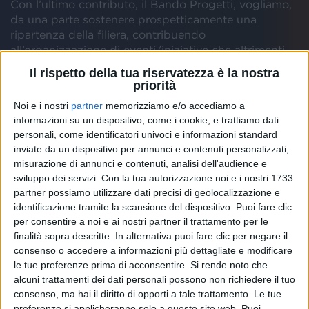
Con l’ultimo contributo, il Bando Progetti, vogliamo,
da una parte sostenere prospetticamente una
ripartenza della filiera, contribuendo
all’organizzazione di eventi/iniziative che altrimenti
non avrebbero potuto svolgersi e, dall’altra,
Il rispetto della tua riservatezza è la nostra
sottolineare ancora una volta quanto la filiera sia
priorità
fragile e debole nei confronti delle istituzioni.
Ci
Noi e i nostri
partner
memorizziamo e/o accediamo a
auguriamo che il nostro modello possa essere
informazioni su un dispositivo, come i cookie, e trattiamo dati
preso di riferimento
per trovare ulteriori soluzioni e
personali, come identificatori univoci e informazioni standard
sostegni dal governo fino a quando non si tornerà a
inviate da un dispositivo per annunci e contenuti personalizzati,
piena normalità permettendo a tutti coloro che non
misurazione di annunci e contenuti, analisi dell'audience e
hanno potuto accedere alle nostre erogazioni di
sviluppo dei servizi.
Con la tua autorizzazione noi e i nostri 1733
ottenere il giusto aiuto. Una vera ripartenza potrà
partner possiamo utilizzare dati precisi di geolocalizzazione e
avvenire solo nel segno dell’innovazione e il percorso
identificazione tramite la scansione del dispositivo. Puoi fare clic
iniziato da Scena Unita va proprio in questa
per consentire a noi e ai nostri partner il trattamento per le
direzione: ha attivato energie, idee, risorse facendosi
finalità sopra descritte. In alternativa puoi fare clic per negare il
ispirare da quei valori di inclusione e tutela della
consenso o accedere a informazioni più dettagliate e modificare
diversità che sono alla base di una industria culturale
le tue preferenze prima di acconsentire.
Si rende noto che
moderna con l’obiettivo della sostenibilità economica
alcuni trattamenti dei dati personali possono non richiedere il tuo
e della valorizzazione delle professionalità. L’auspicio
consenso, ma hai il diritto di opporti a tale trattamento. Le tue
è che tutto questo non venga disperso”.
preferenze si applicheranno solo a questo sito web. Puoi