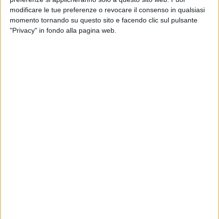
modificare le tue preferenze o revocare il consenso in qualsiasi
momento tornando su questo sito e facendo clic sul pulsante
"Privacy" in fondo alla pagina web.
FEDEZ E I FONDI DI SCENA UNITA
Proprio in questi giorni, è stato comunicato l’elenco
di eventi che si svolgeranno entro l’anno 2021 in
tutta Italia grazie ai fondi distribuiti attraverso il terzo
bando che ha finanziato 106 progetti:
oltre 100
progetti prenderanno vita già in questi giorni
, con