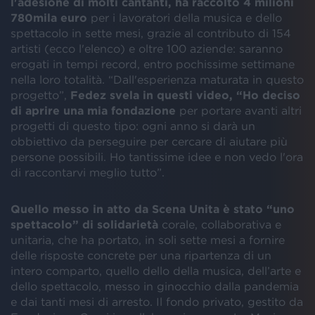
l'adesione di molti cantanti, ha raccolto 4 milioni
780mila euro
per i lavoratori della musica e dello
spettacolo in sette mesi, grazie al contributo di 154
artisti (ecco l'elenco) e oltre 100 aziende: saranno
erogati in tempi record, entro pochissime settimane
nella loro totalità. “Dall'esperienza maturata in questo
progetto”,
Fedez svela in questi video, “Ho deciso
di aprire una mia fondazione
per portare avanti altri
progetti di questo tipo: ogni anno si darà un
obbiettivo da perseguire per cercare di aiutare più
persone possibili. Ho tantissime idee e non vedo l'ora
di raccontarvi meglio tutto”.
Quello messo in atto da Scena Unita è stato “uno
spettacolo” di solidarietà
corale, collaborativa e
unitaria, che ha portato, in soli sette mesi a fornire
delle risposte concrete per una ripartenza di un
intero comparto, quello dello della musica, dell’arte e
dello spettacolo, messo in ginocchio dalla pandemia
e dai tanti mesi di arresto. Il fondo privato, gestito da