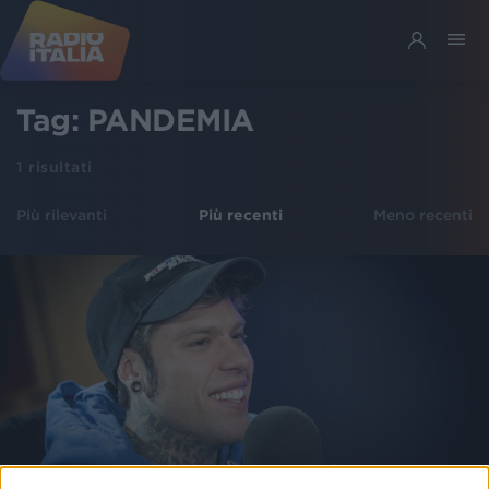
Tag:
PANDEMIA
1
risultati
Più rilevanti
Più recenti
Meno recenti