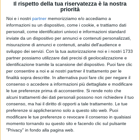
Il rispetto della tua riservatezza è la nostra
priorità
Noi e i nostri
partner
memorizziamo e/o accediamo a
18 giu 2021
ATTUALITÀ
informazioni su un dispositivo, come i cookie, e trattiamo dati
personali, come identificatori univoci e informazioni standard
Fedez, da Scena Unita 5 milioni per i
inviate da un dispositivo per annunci e contenuti personalizzati,
lavoratori: “Aprirò una fondazione”
misurazione di annunci e contenuti, analisi dell'audience e
In sette mesi il fondo ha raccolto 4.780.000 euro per
sviluppo dei servizi.
Con la tua autorizzazione noi e i nostri 1733
gli addetti alla musica e allo spettacolo, grazie al
partner possiamo utilizzare dati precisi di geolocalizzazione e
contributo di 154 artisti (ecco l'elenco) e più di 100
aziende. L'artista esulta e annuncia in un video:
identificazione tramite la scansione del dispositivo. Puoi fare clic
“Maturata quest'esperienza, ho deciso di aprire una
per consentire a noi e ai nostri partner il trattamento per le
mia fondazione”
finalità sopra descritte. In alternativa puoi fare clic per negare il
consenso o accedere a informazioni più dettagliate e modificare
le tue preferenze prima di acconsentire.
Si rende noto che
alcuni trattamenti dei dati personali possono non richiedere il tuo
consenso, ma hai il diritto di opporti a tale trattamento. Le tue
preferenze si applicheranno solo a questo sito web. Puoi
modificare le tue preferenze o revocare il consenso in qualsiasi
momento tornando su questo sito e facendo clic sul pulsante
"Privacy" in fondo alla pagina web.
Chi siamo
Contattaci