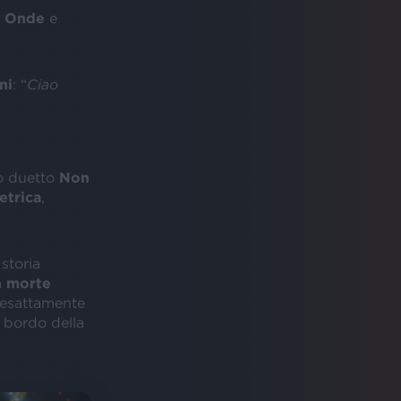
i
Onde
e
ni
: “
Ciao
o duetto
Non
etrica
,
storia
a
morte
esattamente
 bordo della