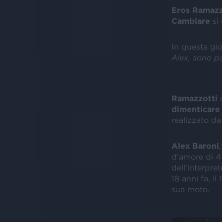
Eros Ramazz
Cambiare
si
In questa gi
Alex, sono pa
Ramazzotti
a
dimenticare
realizzato d
Alex Baroni
d'amore di 4
dell'interpr
18 anni fa, i
sua moto.