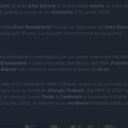
otti
ricorda
Alex Baroni
a 18 anni dalla
morte
: la voce d
 è spenta a causa di un
incidente
il 13 aprile 2002.
ornata
Eros Ramazzotti
rivolge un pensiero ad
Alex Baro
ssati già 18 anni. La tua arte manca come la tua anima
”.
ccompagna il messaggio con un video sulle note del lor
 Disneyland
: il brano fa parte dell’album del 1994
Fuorim
a
Baroni
con i Metrica e prodotto proprio da
Eros
.
, nato il 22 dicembre 1966 a Milano, aveva auto un'intensa 
 anni con la cantante
Giorgia Todrani
, dal 1997 al 2001: l
ete di canzoni come
Onde
e
Cambiare
è avvenuta a Roma 
l 13 aprile 2002, in seguito a un
incidente
stradale subito a