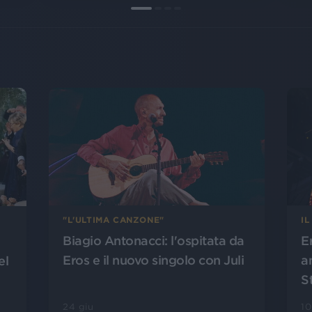
"L'ULTIMA CANZONE"
IL
Biagio Antonacci: l'ospitata da
E
Eros e il nuovo singolo con Juli
a
el
S
24 giu
10