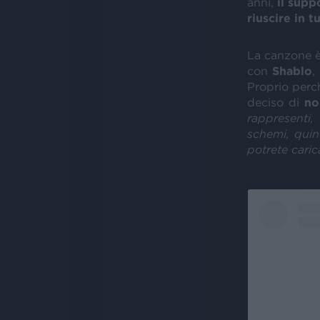
anni,
il supp
riuscire in t
La canzone è
con
Shablo
,
Proprio perch
deciso di
no
rappresenti,
schemi, quin
potrete caric