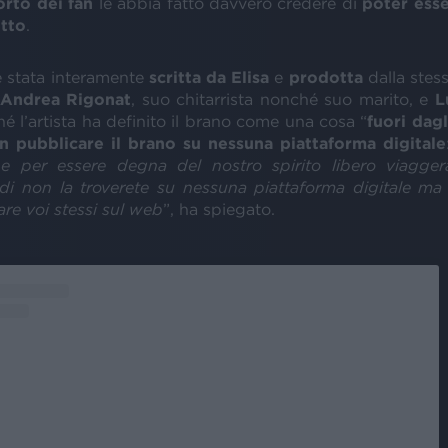
orto dei fan
le abbia fatto davvero credere di
poter esse
utto
.
 stata interamente
scritta da Elisa
e
prodotta
dalla stes
Andrea Rigonat
, suo chitarrista nonché suo marito, e
L
é l’artista ha definito il brano come una cosa “
fuori dag
n pubblicare il brano su nessuna piattaforma digitale
 e per essere degna del nostro spirito libero viagger
di non la troverete su nessuna piattaforma digitale ma 
are voi stessi sul web
”, ha spiegato.