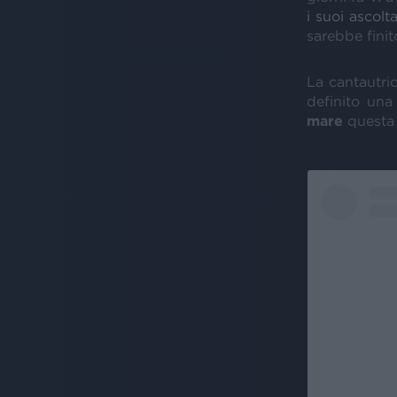
i suoi ascolt
sarebbe finit
La cantautri
definito una
mare
questa 