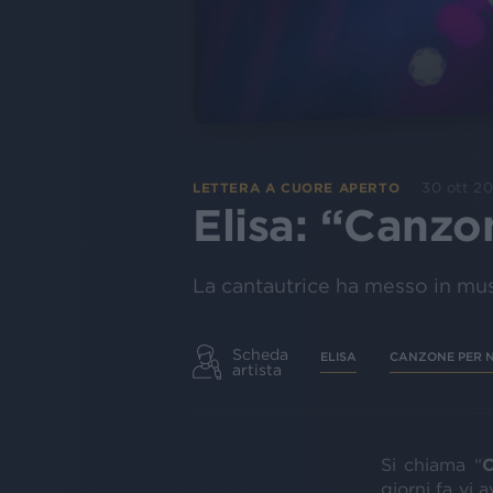
30 ott 2
LETTERA A CUORE APERTO
Elisa: “Canzon
La cantautrice ha messo in musi
Scheda
ELISA
CANZONE PER N
artista
Si chiama “
C
giorni fa vi