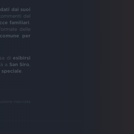
ati dai suoi
 commenti del
ce familiari
.
 formate delle
 comune per
isa di
esibirsi
rà a
San Siro
,
 speciale
.
uzione riservata