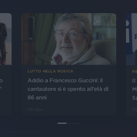
LUTTO NELLA MUSICA
R
o
Addio a Francesco Guccini: il
I
”
cantautore si è spento all’età di
M
86 anni
S
06 ago
0