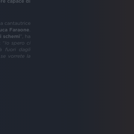
re capace di
sa cantautrice
uca Faraone
.
li schemi
”, ha
: “
Io spero ci
à fuori dagli
se vorrete la