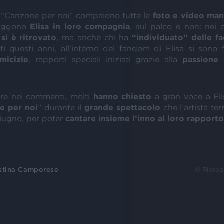
 “Canzone per noi” compaiono tutte le
foto e video mand
raggono
Elisa in loro compagnia
, sul palco e non: nei
 si è ritrovato
, ma anche chi ha
“individuato” delle fac
utti questi anni, all’interno del fandom di Elisa si sono
micizie
, rapporti speciali iniziati grazie alla
passione
pre nei commenti, molti
hanno chiesto
a gran voce a El
e per noi
” durante il
grande spettacolo
che l’artista ter
iugno, per poter
cantare insieme l’inno al loro rapporto
stina Camporese
© Riprod