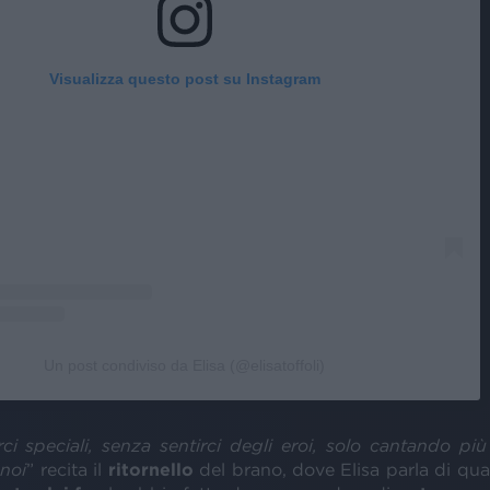
Visualizza questo post su Instagram
Un post condiviso da Elisa (@elisatoffoli)
ci speciali, senza sentirci degli eroi, solo cantando più
noi
” recita il
ritornello
del brano, dove Elisa parla di qua