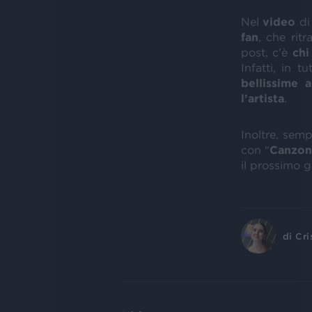
Nel
video
di
fan
, che rit
post, c’è
chi
Infatti, in t
bellissime a
l’artista
.
Inoltre, sem
con “
Canzon
il prossimo g
di
Cri