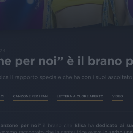
024
e per noi” è il brano p
ca il rapporto speciale che ha con i suoi ascoltato
OI
CANZONE PER I FAN
LETTERA A CUORE APERTO
VIDEO
anzone per noi
” il brano che
Elisa
ha
dedicato ai su
 avevamo raccontato che la cantautrice aveva
in serbo una