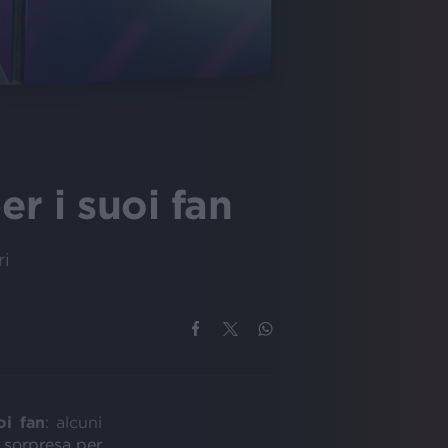
er i suoi fan
ri
oi fan
: alcuni
 sorpresa per