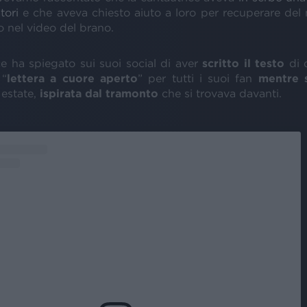
atori
e che aveva chiesto aiuto a loro per recuperare del 
o nel video del brano.
ce ha spiegato sui suoi social di aver
scritto il testo
di 
 “
lettera a cuore aperto
” per tutti i suoi fan
mentre s
estate,
ispirata dal tramonto
che si trovava davanti.