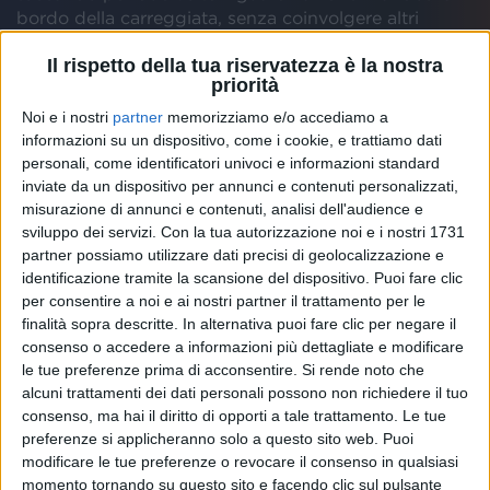
bordo della carreggiata, senza coinvolgere altri
mezzi.
Il rispetto della tua riservatezza è la nostra
priorità
Enrico ha pubblicato sui social la
fotografia
della
Noi e i nostri
partner
memorizziamo e/o accediamo a
Maserati
danneggiata dall'urto.
informazioni su un dispositivo, come i cookie, e trattiamo dati
personali, come identificatori univoci e informazioni standard
inviate da un dispositivo per annunci e contenuti personalizzati,
misurazione di annunci e contenuti, analisi dell'audience e
“
Evidentemente non era il mio momento
”, ha scritto il
sviluppo dei servizi.
Con la tua autorizzazione noi e i nostri 1731
cantautore che ha citato gli altri compagni di viaggio
partner possiamo utilizzare dati precisi di geolocalizzazione e
di questa disavventura: l'autista
Riccardo Nocera
, la
identificazione tramite la scansione del dispositivo. Puoi fare clic
sua collaboratrice
Stefania Alati
e l'addetta stampa
per consentire a noi e ai nostri partner il trattamento per le
Valentina Spada
.
finalità sopra descritte. In alternativa puoi fare clic per negare il
consenso o accedere a informazioni più dettagliate e modificare
le tue preferenze prima di acconsentire.
Si rende noto che
alcuni trattamenti dei dati personali possono non richiedere il tuo
Il
2019
di Ruggeri non è quindi iniziato al meglio.
consenso, ma hai il diritto di opporti a tale trattamento. Le tue
L'artista, reduce da un intervento alle corde vocali
preferenze si applicheranno solo a questo sito web. Puoi
alla fine dello scorso anno, sarà ospite insieme a
Roy
modificare le tue preferenze o revocare il consenso in qualsiasi
Paci
dei
Negrita
durante la
serata dei duetti
al
momento tornando su questo sito e facendo clic sul pulsante