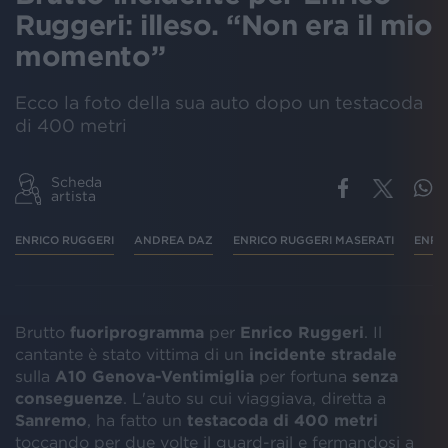
Ruggeri: illeso. “Non era il mio
momento”
Ecco la foto della sua auto dopo un testacoda
di 400 metri
Scheda
artista
ENRICO RUGGERI
ANDREA DAZ
ENRICO RUGGERI MASERATI
ENRI
Brutto
fuoriprogramma
per
Enrico Ruggeri
. Il
cantante è stato vittima di un
incidente stradale
sulla
A10 Genova-Ventimiglia
per fortuna
senza
conseguenze
. L'auto su cui viaggiava, diretta a
Sanremo
, ha fatto un
testacoda di 400 metri
toccando per due volte il guard-rail e fermandosi a