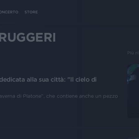
 CONCERTO
STORE
 RUGGERI
Più r
dicata alla sua città: "Il cielo di
 caverna di Platone", che contiene anche un pezzo