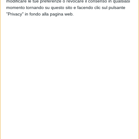
modificare le tue preferenze o revocare il consenso in qualsiasi
momento tornando su questo sito e facendo clic sul pulsante
Intanto manca sempre meno all'
uscita
del
nuovo
"Privacy" in fondo alla pagina web.
disco
DNA
, prevista il
20 febbraio
.
di
Mara Bizzoco
© Riproduzione riservata
Ultime news
Vedi tutte