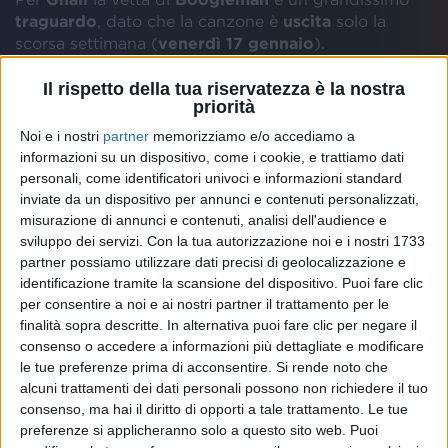
traguardo
, dato che la canzone è
uscita
solo la
scorsa settimana (
venerdì 17 gennaio
).
Il rispetto della tua riservatezza è la nostra
priorità
Il rapper ha commentato questa
prima
posizione
sui
Noi e i nostri
partner
memorizziamo e/o accediamo a
social. “
Primi in classifica FIMI. Sto scrivendo lo show
informazioni su un dispositivo, come i cookie, e trattiamo dati
del concerto a Milano, i biglietti stanno volando e
personali, come identificatori univoci e informazioni standard
sono felice di cantare di nuovo insieme a voi. Tanti mi
inviate da un dispositivo per annunci e contenuti personalizzati,
chiedono perché uniche date italiane, lo capirete più
misurazione di annunci e contenuti, analisi dell'audience e
avanti. Biglietti nelle storie in evidenza. DNA, il nuovo
sviluppo dei servizi.
Con la tua autorizzazione noi e i nostri 1733
album fuori il 20 Febbraio
”, ha scritto.
partner possiamo utilizzare dati precisi di geolocalizzazione e
identificazione tramite la scansione del dispositivo. Puoi fare clic
per consentire a noi e ai nostri partner il trattamento per le
finalità sopra descritte. In alternativa puoi fare clic per negare il
L'artista ha così svelato che sta lavorando ai
tre
consenso o accedere a informazioni più dettagliate e modificare
concerti
in programma al
Fabrique
di
Milano
a
le tue preferenze prima di acconsentire.
Si rende noto che
maggio
. La
vendita
generale
è scattata lunedì
alcuni trattamenti dei dati personali possono non richiedere il tuo
scorso (
20 gennaio
): i
biglietti
stanno andando a
consenso, ma hai il diritto di opporti a tale trattamento. Le tue
ruba
.
preferenze si applicheranno solo a questo sito web. Puoi