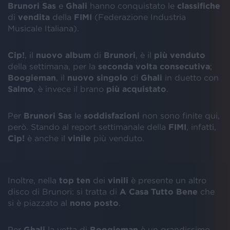
Brunori Sas
e
Ghali
hanno conquistato le
classifiche
di
vendita
della
FIMI
(Federazione Industria
Musicale Italiana).
Cip!
, il
nuovo
album
di
Brunori
, è il
più venduto
della settimana, per la
seconda
volta
consecutiva
;
Boogieman
, il
nuovo
singolo
di
Ghali
in duetto con
Salmo
, è invece il brano
più acquistato
.
Per
Brunori Sas
le
soddisfazioni
non sono finite qui,
però. Stando al report settimanale della
FIMI
, infatti,
Cip!
è anche il
vinile
più venduto.
Inoltre, nella
top ten
dei
vinili
è presente un altro
disco di Brunori: si tratta di
A Casa Tutto Bene
che
si è piazzato al
nono
posto
.
Per
Ghali
la vetta di
Boogieman
è un grandissimo