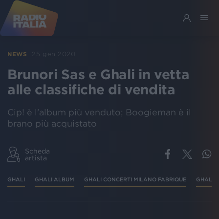
25 gen 2020
NEWS
Brunori Sas e Ghali in vetta
alle classifiche di vendita
Cip! è l'album più venduto; Boogieman è il
brano più acquistato
Scheda
artista
GHALI
GHALI ALBUM
GHALI CONCERTI MILANO FABRIQUE
GHALI B