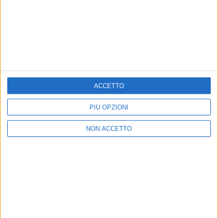
ACCETTO
PIÙ OPZIONI
09 ott 2020
NEWS
NON ACCETTO
Ghali, “Barcellona”: il video è un “film” su
due innamorati con le ali
Anche il cantante le indossa! Guarda la clip e scopri
dov’è stata girata
di
Andrea Basso