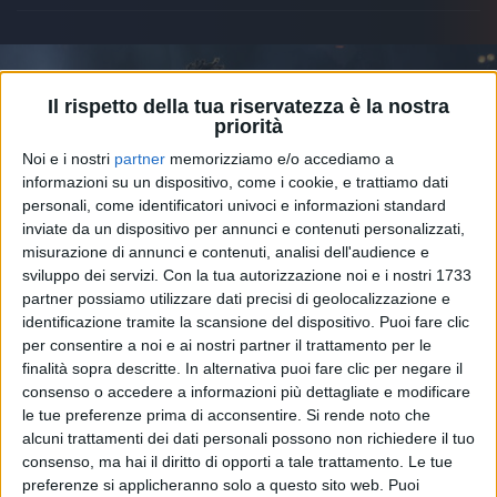
Il rispetto della tua riservatezza è la nostra
priorità
Noi e i nostri
partner
memorizziamo e/o accediamo a
informazioni su un dispositivo, come i cookie, e trattiamo dati
personali, come identificatori univoci e informazioni standard
inviate da un dispositivo per annunci e contenuti personalizzati,
misurazione di annunci e contenuti, analisi dell'audience e
sviluppo dei servizi.
Con la tua autorizzazione noi e i nostri 1733
partner possiamo utilizzare dati precisi di geolocalizzazione e
identificazione tramite la scansione del dispositivo. Puoi fare clic
per consentire a noi e ai nostri partner il trattamento per le
08 mag 2022
TRACKLIST CON MISTERO
finalità sopra descritte. In alternativa puoi fare clic per negare il
consenso o accedere a informazioni più dettagliate e modificare
I fan di Ghali a caccia dei 5 feat nascosti in
le tue preferenze prima di acconsentire.
Si rende noto che
“Sensazione ultra”
alcuni trattamenti dei dati personali possono non richiedere il tuo
Tra le ipotesi che si fanno sui social, spicca il nome di
consenso, ma hai il diritto di opporti a tale trattamento. Le tue
Madame. Il nuovo album uscirà venerdì 20 maggio.
preferenze si applicheranno solo a questo sito web. Puoi
24 ore dopo Ghali sarà sul palco di RADIO ITALIA