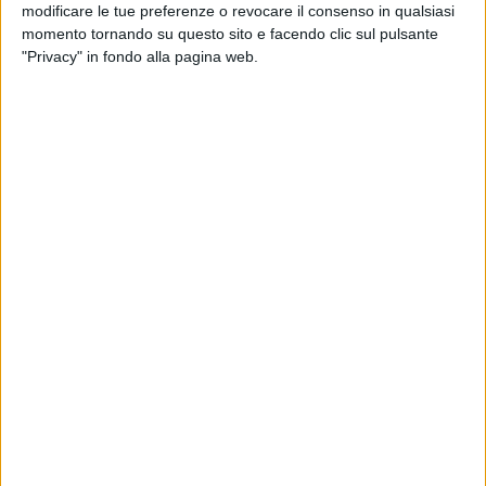
LIVE – IL CONCERTO
modificare le tue preferenze o revocare il consenso in qualsiasi
momento tornando su questo sito e facendo clic sul pulsante
"Privacy" in fondo alla pagina web.
di
Andrea Daz
09 apr 2022
FUORI IL 20/05
Ghali, il battesimo del nuovo album a