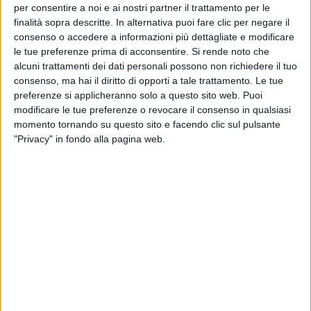
arricchito di nuovi significati anche il titolo della
per consentire a noi e ai nostri partner il trattamento per le
canzone tratta dall'album
Chiaramente visibili dallo
finalità sopra descritte. In alternativa puoi fare clic per negare il
spazio
.
consenso o accedere a informazioni più dettagliate e modificare
le tue preferenze prima di acconsentire.
Si rende noto che
alcuni trattamenti dei dati personali possono non richiedere il tuo
consenso, ma hai il diritto di opporti a tale trattamento. Le tue
preferenze si applicheranno solo a questo sito web. Puoi
modificare le tue preferenze o revocare il consenso in qualsiasi
momento tornando su questo sito e facendo clic sul pulsante
"Privacy" in fondo alla pagina web.
BIAGIO ANTONACCI - IRIS
(RADIOITALIALIVE IL CONCERTO 2016)