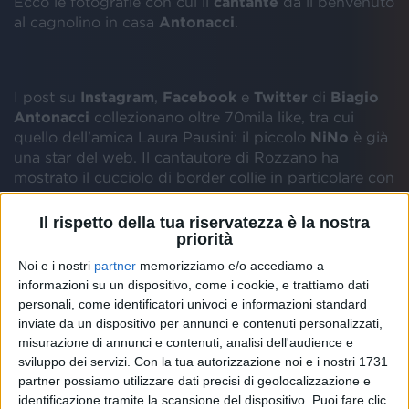
Ecco le fotografie con cui il
cantante
dà il benvenuto
al cagnolino in casa
Antonacci
.
I post su
Instagram
,
Facebook
e
Twitter
di
Biagio
Antonacci
collezionano oltre 70mila like, tra cui
quello dell'amica Laura Pausini: il piccolo
NiNo
è già
una star del web. Il cantautore di Rozzano ha
mostrato il cucciolo di border collie in particolare con
2 scatti.
Il rispetto della tua riservatezza è la nostra
priorità
Le immagini, ambientate nel verde, mostrano la
bellezza e la simpatia del cagnolino ma svelano
Noi e i nostri
partner
memorizziamo e/o accediamo a
anche che l'artista, in versione estiva a torso nudo e
informazioni su un dispositivo, come i cookie, e trattiamo dati
personali, come identificatori univoci e informazioni standard
con un pareo, è in perfetta forma nonostante la
inviate da un dispositivo per annunci e contenuti personalizzati,
“quarantena poco creativa”.
misurazione di annunci e contenuti, analisi dell'audience e
sviluppo dei servizi.
Con la tua autorizzazione noi e i nostri 1731
L'ultimo singolo lanciato da
Antonacci
si chiama
Per
partner possiamo utilizzare dati precisi di geolocalizzazione e
farti felice
: l'arrivo di
NiNo
avrà sicuramente
identificazione tramite la scansione del dispositivo. Puoi fare clic