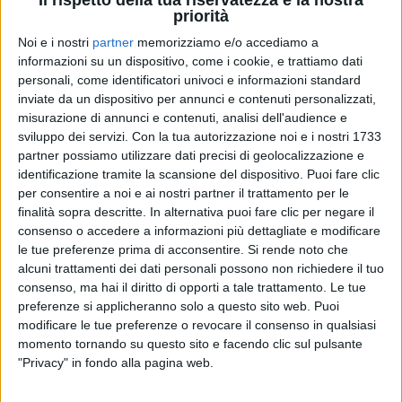
priorità
Noi e i nostri
partner
memorizziamo e/o accediamo a
informazioni su un dispositivo, come i cookie, e trattiamo dati
personali, come identificatori univoci e informazioni standard
BIAGIO ANTONACCI
BIAGIO ANTONACCI
BIAGIO ANTONACCI
inviate da un dispositivo per annunci e contenuti personalizzati,
RADIO ITALIA LIVE
INTERVISTA 12/01/2024
misurazione di annunci e contenuti, analisi dell'audience e
INTERVISTA 16/04
sviluppo dei servizi.
Con la tua autorizzazione noi e i nostri 1733
1
VIDEO
12
FOTO
partner possiamo utilizzare dati precisi di geolocalizzazione e
1
VIDEO
13
FOTO
identificazione tramite la scansione del dispositivo. Puoi fare clic
1
VIDEO
15
FOTO
per consentire a noi e ai nostri partner il trattamento per le
finalità sopra descritte. In alternativa puoi fare clic per negare il
consenso o accedere a informazioni più dettagliate e modificare
le tue preferenze prima di acconsentire.
Si rende noto che
alcuni trattamenti dei dati personali possono non richiedere il tuo
consenso, ma hai il diritto di opporti a tale trattamento. Le tue
preferenze si applicheranno solo a questo sito web. Puoi
modificare le tue preferenze o revocare il consenso in qualsiasi
News correlate
momento tornando su questo sito e facendo clic sul pulsante
"Privacy" in fondo alla pagina web.