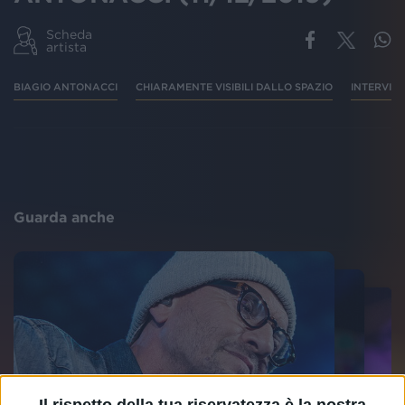
Scheda
artista
BIAGIO ANTONACCI
CHIARAMENTE VISIBILI DALLO SPAZIO
INTERVIS
Guarda anche
Il rispetto della tua riservatezza è la nostra