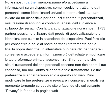
Noi e i nostri
partner
memorizziamo e/o accediamo a
“
Non vedo l’ora!
”, ha
commentato
Annalisa sui suoi
informazioni su un dispositivo, come i cookie, e trattiamo dati
social nel dare la
notizia
. La cantante sarà introdotta
personali, come identificatori univoci e informazioni standard
inviate da un dispositivo per annunci e contenuti personalizzati,
proprio dallo
speaker
di
Radio Italia
, quindi canterà
misurazione di annunci e contenuti, analisi dell'audience e
il nostro
inno
prima del fischio d’inizio, davanti ai
sviluppo dei servizi.
Con la tua autorizzazione noi e i nostri 1733
4mila e 300 spettatori
(20% della capienza dello
partner possiamo utilizzare dati precisi di geolocalizzazione e
stadio) che potranno
assistere
al match.
identificazione tramite la scansione del dispositivo. Puoi fare clic
per consentire a noi e ai nostri partner il trattamento per le
finalità sopra descritte. In alternativa puoi fare clic per negare il
consenso o accedere a informazioni più dettagliate e modificare
La nostra emittente, media partner ufficiale anche
le tue preferenze prima di acconsentire.
Si rende noto che
della
FIGC
, avrà inoltre una
postazione
dedicata per
alcuni trattamenti dei dati personali possono non richiedere il tuo
intrattenere
il pubblico durante l’intero pre-partita,
consenso, ma hai il diritto di opporti a tale trattamento. Le tue
arricchendo così il programma di
avvicinamento
preferenze si applicheranno solo a questo sito web. Puoi
all’importante gara che assegnerà la
Coppa
modificare le tue preferenze o revocare il consenso in qualsiasi
Nazionale
.
momento tornando su questo sito e facendo clic sul pulsante
"Privacy" in fondo alla pagina web.
L’
evento
vivrà sui profili
social
di Radio Italia e sul
sito
radioitalia.it, dove sarà visibile una pagina
dedicata
alla finale. “
Siamo orgogliosi di tornare ad