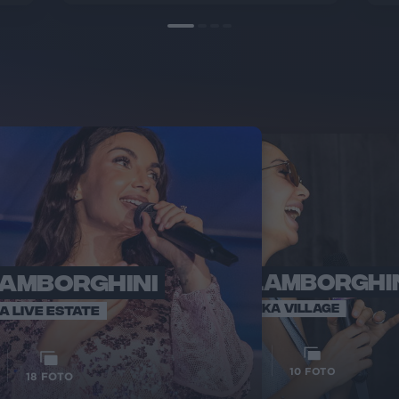
LAMBORGHINI
ELETTRA LAMBORGHI
RADI
VOI TA
VOI TANKA VILLAGE
IA LIVE ESTATE
1
VIDEO
10
FOTO
18
FOTO