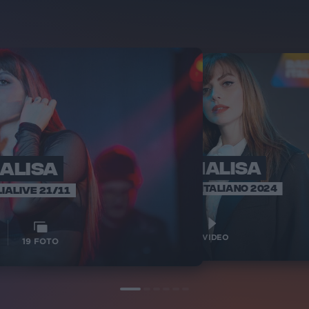
ALISA
ANNALISA
AN
RADIO ITA
SANREMO ITALIANO 2024
IALIVE 21/11
12
VIDEO
1
VIDEO
19
FOTO