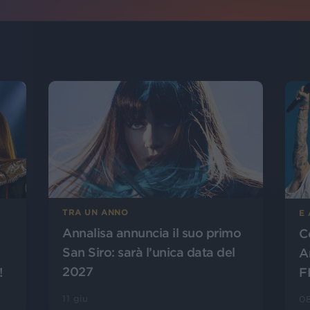
TRA UN ANNO
E 
Annalisa annuncia il suo primo
C
San Siro: sarà l’unica data del
A
2027
!
F
11 giu
08