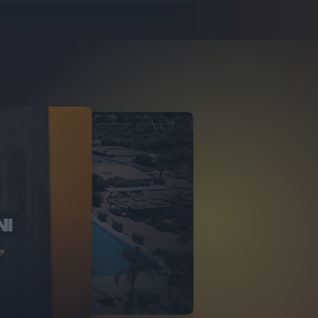
NI
O ITALIA
NKA VILLAGE
2
VIDEO