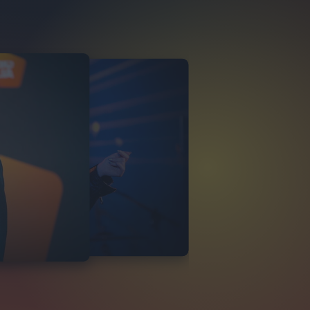
NALISA
LIA LIVE 17/11
23
FOTO