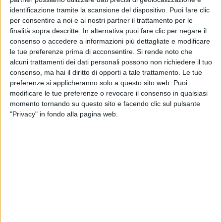
Il tenore toscano
Andrea Bocelli
e
Zucchero
identificazione tramite la scansione del dispositivo. Puoi fare clic
“Sugar” Fornaciari
, quindi, rappresenteranno l'Italia
per consentire a noi e ai nostri partner il trattamento per le
in questo importante evento internazionale che unirà
finalità sopra descritte. In alternativa puoi fare clic per negare il
il mondo, come dice il titolo stesso
One World:
consenso o accedere a informazioni più dettagliate e modificare
le tue preferenze prima di acconsentire.
Si rende noto che
Together at Home
, e contribuirà ad aiutare
alcuni trattamenti dei dati personali possono non richiedere il tuo
l'
Organizzazione Mondiale della Sanità
nella lotta al
consenso, ma hai il diritto di opporti a tale trattamento. Le tue
Coronavirus (Covid-19)
.
preferenze si applicheranno solo a questo sito web. Puoi
modificare le tue preferenze o revocare il consenso in qualsiasi
momento tornando su questo sito e facendo clic sul pulsante
"Privacy" in fondo alla pagina web.
ZUCCHERO A RADIO ITALIA LIVE
(PUNTATA INTERA)