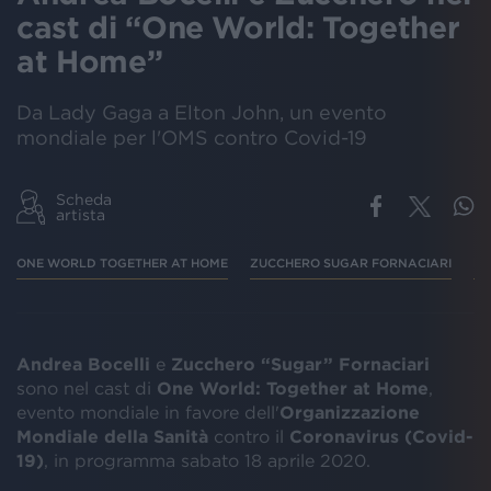
cast di “One World: Together
at Home”
Da Lady Gaga a Elton John, un evento
mondiale per l'OMS contro Covid-19
Scheda
artista
ONE WORLD TOGETHER AT HOME
ZUCCHERO SUGAR FORNACIARI
BO
Andrea Bocelli
e
Zucchero “Sugar” Fornaciari
sono nel cast di
One World: Together at Home
,
evento mondiale in favore dell'
Organizzazione
Mondiale della Sanità
contro il
Coronavirus
(Covid-
19)
, in programma sabato 18 aprile 2020.