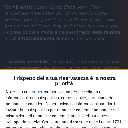
Tra
gli artisti:
Lady Gaga, Elton John, Paul
McCartney, Stevie Wonder, Chris Martin, Eddie
Vedder, John Legend, Lizzo, Billie Eilish, Billie Joe
Armstrong dei Green Day, Keith Urban, Lang Lang,
Michael Bublè
e molte altre personalità della
musica
e dell’
intrattenimento
di fama internazionale.
L'
evento mondiale
, unico nel suo genere, sarà uno
show presentato da Jimmy Fallon del “The Tonight
Show”, Jimmy Kimmel del “Jimmy Kimmel Live!” e
Il rispetto della tua riservatezza è la nostra
Stephen Colbert del “The Late Show with Stephen
priorità
Colbert”: verrà trasmesso in tutto il mondo da
Noi e i nostri
partner
memorizziamo e/o accediamo a
diverse emittenti e piattaforme tra cui
ABC
e
NBC
informazioni su un dispositivo, come i cookie, e trattiamo dati
alle 2:00 di notte, ora italiana, e
Facebook
,
personali, come identificatori univoci e informazioni standard
Instagram
,
Twitter
e
YouTube
alle 20:00, sempre ora
inviate da un dispositivo per annunci e contenuti personalizzati,
italiana. Domenica 19 aprile, invece, sarà su
BBC One
misurazione di annunci e contenuti, analisi dell'audience e
International
.
sviluppo dei servizi.
Con la tua autorizzazione noi e i nostri 1731
partner possiamo utilizzare dati precisi di geolocalizzazione e