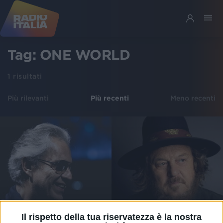
Tag:
ONE WORLD
1
risultati
Più rilevanti
Più recenti
Meno recenti
Il rispetto della tua riservatezza è la nostra