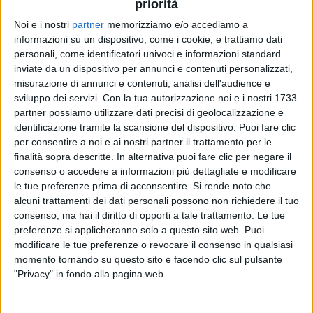
priorità
Noi e i nostri
partner
memorizziamo e/o accediamo a
14 apr 2020
NEWS
informazioni su un dispositivo, come i cookie, e trattiamo dati
personali, come identificatori univoci e informazioni standard
Andrea Bocelli e Zucchero nel cast di “One
inviate da un dispositivo per annunci e contenuti personalizzati,
World: Together at Home”
misurazione di annunci e contenuti, analisi dell'audience e
sviluppo dei servizi.
Con la tua autorizzazione noi e i nostri 1733
Da Lady Gaga a Elton John, un evento mondiale per
l'OMS contro Covid-19
partner possiamo utilizzare dati precisi di geolocalizzazione e
identificazione tramite la scansione del dispositivo. Puoi fare clic
per consentire a noi e ai nostri partner il trattamento per le
finalità sopra descritte. In alternativa puoi fare clic per negare il
consenso o accedere a informazioni più dettagliate e modificare
le tue preferenze prima di acconsentire.
Si rende noto che
alcuni trattamenti dei dati personali possono non richiedere il tuo
consenso, ma hai il diritto di opporti a tale trattamento. Le tue
preferenze si applicheranno solo a questo sito web. Puoi
modificare le tue preferenze o revocare il consenso in qualsiasi
Chi siamo
Contattaci
momento tornando su questo sito e facendo clic sul pulsante
"Privacy" in fondo alla pagina web.
Privacy
Lavora con noi
Pubblicita'
Regolamenti
Mobile
Radio Italia Tv