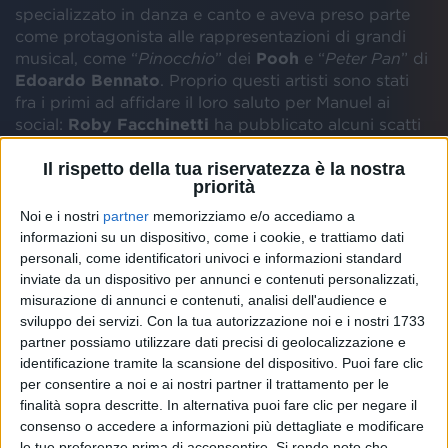
specializzato in danza e canto e aveva preso parte
come protagonista alle rappresentazioni di grandi
musical, come “
Pinocchio
” dei
Pooh
e “
Peter Pan
” di
Edoardo Bennato
. Proprio questi artisti sono stati
fra i primi ad affidare il loro saluto per Manuel ai
social:
Roby Facchinetti
ha pubblicato alcuni scatti
insieme a Frattini, ricordando le sue meravigliose
interpretazioni.
Il rispetto della tua riservatezza è la nostra
priorità
Noi e i nostri
partner
memorizziamo e/o accediamo a
informazioni su un dispositivo, come i cookie, e trattiamo dati
Dei bellissimi pensieri su Manuel Frattini si possono
personali, come identificatori univoci e informazioni standard
leggere anche sui profili di
Stefano D’Orazio
,
Red
inviate da un dispositivo per annunci e contenuti personalizzati,
Canzian
e
Dodi Battaglia
.
misurazione di annunci e contenuti, analisi dell'audience e
sviluppo dei servizi.
Con la tua autorizzazione noi e i nostri 1733
partner possiamo utilizzare dati precisi di geolocalizzazione e
Edoardo Bennato
, invece, ha pubblicato una foto
identificazione tramite la scansione del dispositivo. Puoi fare clic
dell’artista nei panni del suo Peter Pan, definendolo
per consentire a noi e ai nostri partner il trattamento per le
“straordinario”.
finalità sopra descritte. In alternativa puoi fare clic per negare il
consenso o accedere a informazioni più dettagliate e modificare
le tue preferenze prima di acconsentire.
Si rende noto che