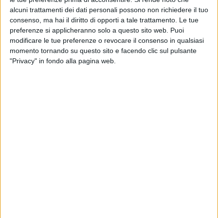
alcuni trattamenti dei dati personali possono non richiedere il tuo
Ai saluti dei suoi colleghi, si unisce anche l’abbraccio
consenso, ma hai il diritto di opporti a tale trattamento. Le tue
di
Radio Italia
che ha avuto il piacere e l’onore di
preferenze si applicheranno solo a questo sito web. Puoi
ospitare Manuel Frattini in occasione dell’uscita del
modificare le tue preferenze o revocare il consenso in qualsiasi
Musical “
Peter Pan
”.
momento tornando su questo sito e facendo clic sul pulsante
"Privacy" in fondo alla pagina web.
PHOTOGALLERY
IL CAST DI PETER PAN
15
FOTO