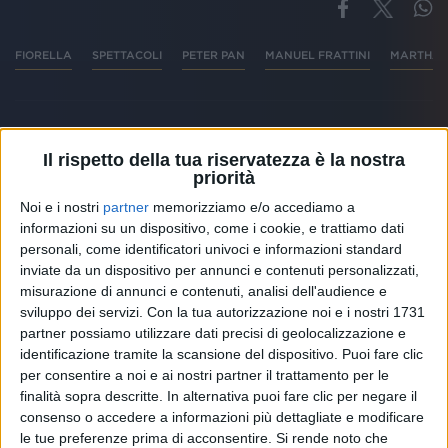
FIORELLA
SPETTACOLI
PETER PAN
MANUEL FRATTINI
MARTHA 
Fiorella Felisatti intervista Manuel Frattini, Martha
Il rispetto della tua riservatezza è la nostra
Rossi e Pietro Pignatelli, protagonisti della nuova
priorità
edizione del musical Peter Pan
Noi e i nostri
partner
memorizziamo e/o accediamo a
informazioni su un dispositivo, come i cookie, e trattiamo dati
personali, come identificatori univoci e informazioni standard
inviate da un dispositivo per annunci e contenuti personalizzati,
misurazione di annunci e contenuti, analisi dell'audience e
Altri ospiti
sviluppo dei servizi.
Con la tua autorizzazione noi e i nostri 1731
partner possiamo utilizzare dati precisi di geolocalizzazione e
identificazione tramite la scansione del dispositivo. Puoi fare clic
per consentire a noi e ai nostri partner il trattamento per le
finalità sopra descritte. In alternativa puoi fare clic per negare il
consenso o accedere a informazioni più dettagliate e modificare
le tue preferenze prima di acconsentire.
Si rende noto che