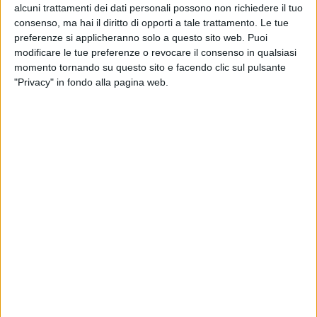
alcuni trattamenti dei dati personali possono non richiedere il tuo
consenso, ma hai il diritto di opporti a tale trattamento. Le tue
preferenze si applicheranno solo a questo sito web. Puoi
modificare le tue preferenze o revocare il consenso in qualsiasi
momento tornando su questo sito e facendo clic sul pulsante
"Privacy" in fondo alla pagina web.
RADIO ITALIA
ELETTRA LAMBORGHINI
ELETTRA LAMBORGHINI
VOI TANKA VILLAGE
VOI TANKA VILLAGE
RADIO ITALIA LIVE ESTATE
2
VIDEO
1
VIDEO
10
FOTO
1
VIDEO
18
FOTO