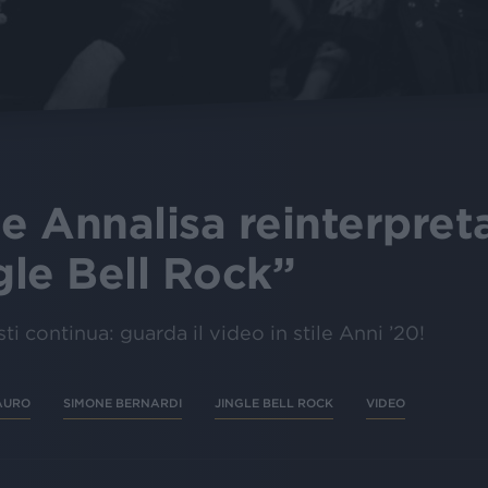
e Annalisa reinterpreta
gle Bell Rock”
sti continua: guarda il video in stile Anni ’20!
AURO
SIMONE BERNARDI
JINGLE BELL ROCK
VIDEO