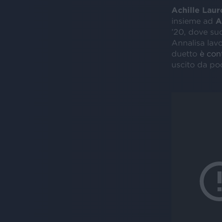
Achille Laur
insieme ad
A
’20, dove su
Annalisa lavo
duetto
è con
uscito da poc