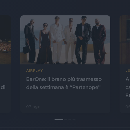
AIRPLAY
L
EarOne: il brano più trasmesso
A
 di
della settimana è “Partenope”
c
8
07 ago
0