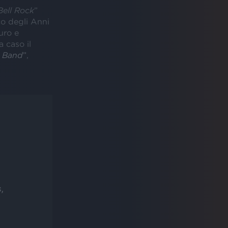
Bell Rock
”
ico degli Anni
uro e
a caso il
e Band
”
,