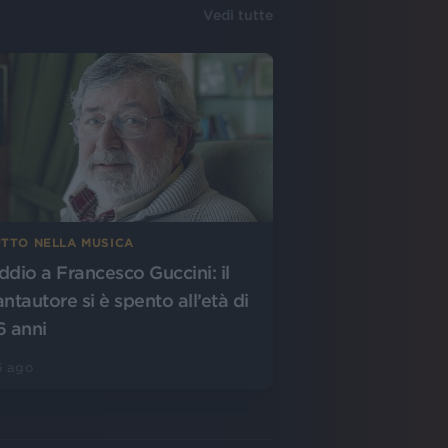
Vedi tutte
UTTO NELLA MUSICA
ddio a Francesco Guccini: il
antautore si è spento all’età di
6 anni
6 ago