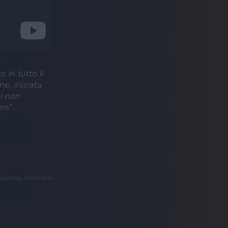
 in tutto il
e, iniziata
i non
ms
”.
uzione riservata