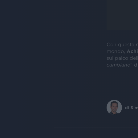
Con questa re
mondo,
Achi
sul palco del
cambiano
” d
di
Sim