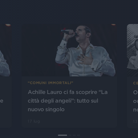
“COMUNI IMMORTALI”
CE
Achille Lauro ci fa scoprire “La
O
città degli angeli”: tutto sul
le
o
nuovo singolo
n
17 lug
13