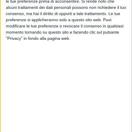
le tue preferenze prima di acconsentire.
Si rende noto che
Intanto Elodie ha pubblicato su Instagram alcune
alcuni trattamenti dei dati personali possono non richiedere il tuo
foto
che la ritraggono con un
sexy
bikini, in totale
consenso, ma hai il diritto di opporti a tale trattamento. Le tue
relax fra gli scogli.
preferenze si applicheranno solo a questo sito web. Puoi
modificare le tue preferenze o revocare il consenso in qualsiasi
momento tornando su questo sito e facendo clic sul pulsante
Sul
podio
della classifica dei brani più trasmessi in
"Privacy" in fondo alla pagina web.
radio questa settimana c’è anche un altro pezzo
italiano: “
Tropicana
” dei
Boomdabash feat. Annalisa
che occupa il terzo posto dietro a “
Don’t you worry
”,
l’ultimo successo dei Black Eyed Peas con il
featuring di Shakira e David Guetta.
Nella
top ten
invece ci sono altre tre canzoni italiane:
“
La dolce vita
” di
Fedez, Tananai e Mara Sattei
al
quarto posto, “
Giovani Wannabe”
dei
Pinguini Tattici
Nucleari
al quinto e “
Sensibile all’estate
” di
Jovanotti e Sixpm
all’ottavo.