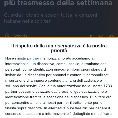
più trasmesso della settimana
Guarda il video e scopri tutte le canzoni
italiane nella top ten
Scheda
artista
Il rispetto della tua riservatezza è la nostra
priorità
ELODIE
TRIBALE
EARONE
VIDEO
CLASSIFICA
Noi e i nostri
partner
memorizziamo e/o accediamo a
informazioni su un dispositivo, come i cookie, e trattiamo dati
personali, come identificatori univoci e informazioni standard
inviate da un dispositivo per annunci e contenuti personalizzati,
“
Tribale
” di
Elodie
è la
canzone più trasmessa
della
misurazione di annunci e contenuti, analisi dell'audience e
settimana e occupa il primo posto della
classifica
sviluppo dei servizi.
Con la tua autorizzazione noi e i nostri 1733
stilata ogni venerdì da
EarOne
. Il brano, che ha
partner possiamo utilizzare dati precisi di geolocalizzazione e
guadagnato due posizioni in graduatoria, sta
identificazione tramite la scansione del dispositivo. Puoi fare clic
andando molto bene anche su YouTube, dove il
per consentire a noi e ai nostri partner il trattamento per le
video
ufficiale ha quasi raggiunto i 7 milioni di
finalità sopra descritte. In alternativa puoi fare clic per negare il
visualizzazioni.
consenso o accedere a informazioni più dettagliate e modificare