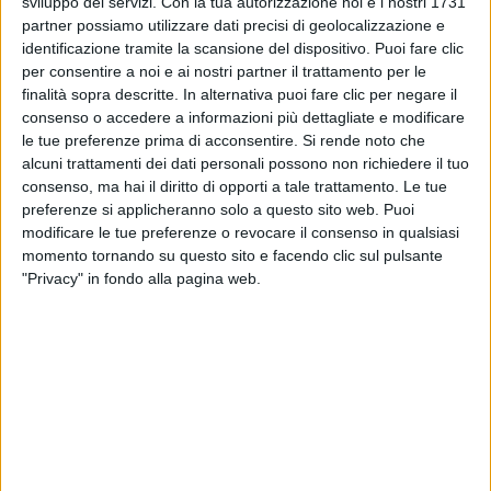
sviluppo dei servizi.
Con la tua autorizzazione noi e i nostri 1731
partner possiamo utilizzare dati precisi di geolocalizzazione e
identificazione tramite la scansione del dispositivo. Puoi fare clic
per consentire a noi e ai nostri partner il trattamento per le
finalità sopra descritte. In alternativa puoi fare clic per negare il
02 set 2022
EARONE
consenso o accedere a informazioni più dettagliate e modificare
le tue preferenze prima di acconsentire.
Si rende noto che
Pinguini Tattici Nucleari: “Giovani
alcuni trattamenti dei dati personali possono non richiedere il tuo
Wannabe” è il brano più trasmesso
consenso, ma hai il diritto di opporti a tale trattamento. Le tue
Scopri la classifica settimanale delle canzoni italiane
preferenze si applicheranno solo a questo sito web. Puoi
più passate dalle radio
modificare le tue preferenze o revocare il consenso in qualsiasi
momento tornando su questo sito e facendo clic sul pulsante
di
Simone Bernardi
"Privacy" in fondo alla pagina web.