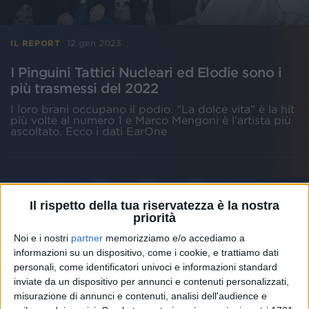
12 gen 2023
IL REPORT
I Pinguini Tattici Nucleari ed Elodie sono i
più trasmessi del 2022
I loro brani occupano il podio. “La dolce vita” è la hit
più volte al numero 1 e Marco Mengoni è l’artista più
ascoltato. Ecco i dati EarOne
Il rispetto della tua riservatezza è la nostra
priorità
Noi e i nostri
partner
memorizziamo e/o accediamo a
informazioni su un dispositivo, come i cookie, e trattiamo dati
personali, come identificatori univoci e informazioni standard
inviate da un dispositivo per annunci e contenuti personalizzati,
misurazione di annunci e contenuti, analisi dell'audience e