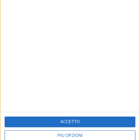
12 ago 2022
EARONE
“Tribale” di Elodie è il brano più trasmesso
della settimana
Guarda il video e scopri tutte le canzoni italiane nella
top ten
di
Simone Bernardi
ACCETTO
PIÙ OPZIONI