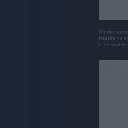
Un
Dando appun
Pausini
ha ag
ci rivediamo 