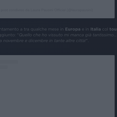
 post condiviso da Laura Pausini Official (@laurapausini)
tamento a tra qualche mese in
Europa
e in
Italia
col
tou
giunto: “
Quello che ho vissuto mi manca già tantissimo…
a novembre e dicembre in tante altre città!
”.