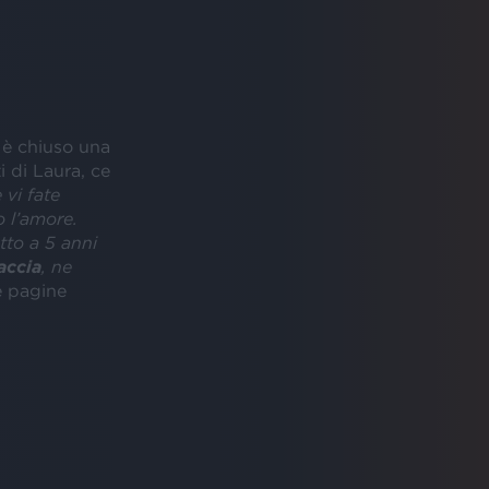
i è chiuso una
i di Laura, ce
 vi fate
 l’amore.
tto a 5 anni
accia
, ne
me pagine