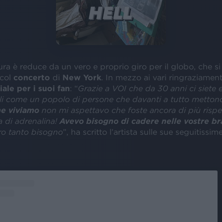
ura è reduce da un vero e proprio giro per il globo, che s
 col
concerto
di
New York
. In mezzo ai vari ringraziament
ale per i suoi fan
: “
Grazie a VOI che da 30 anni ci siete e
eli come un popolo di persone che davanti a tutto mettono
he viviamo
non mi aspettavo che foste ancora di più rispe
a di adrenalina!
Avevo bisogno di cadere nelle vostre br
o tanto bisogno
”, ha scritto l’artista sulle sue seguitissi