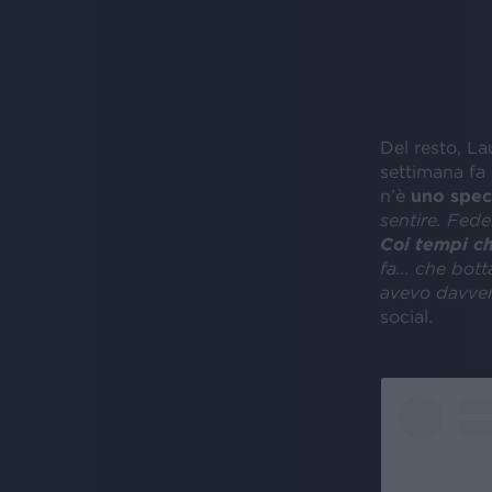
Del resto, La
settimana fa
n’è
uno speci
sentire. Fed
Coi tempi c
fa… che bott
avevo davver
social.