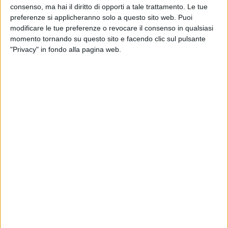
consenso, ma hai il diritto di opporti a tale trattamento. Le tue
preferenze si applicheranno solo a questo sito web. Puoi
modificare le tue preferenze o revocare il consenso in qualsiasi
momento tornando su questo sito e facendo clic sul pulsante
"Privacy" in fondo alla pagina web.
LAURA PAUSINI
LAURA PAUSINI
LAURA PAUSINI
INTERVISTA 01/10/2024
INTERVISTA 16/09
RADIOITALIALIVE 20/3
2
VIDEO
17
FOTO
2
VIDEO
15
FOTO
12
VIDEO
19
FOTO
News correlate