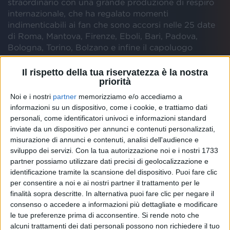
straordinario con una grande produzione di respiro
internazionale, che ha regalato momenti
indimenticabili ai fan che sono accorsi nelle 25 date
di Roma, Mantova, Firenze, Eboli, Bari, Padova,
Bologna, Torino, Bolzano e infine il capoluogo
meneghino.
Il rispetto della tua riservatezza è la nostra
priorità
Noi e i nostri
partner
memorizziamo e/o accediamo a
informazioni su un dispositivo, come i cookie, e trattiamo dati
personali, come identificatori univoci e informazioni standard
inviate da un dispositivo per annunci e contenuti personalizzati,
Guarda anche
misurazione di annunci e contenuti, analisi dell'audience e
sviluppo dei servizi.
Con la tua autorizzazione noi e i nostri 1733
partner possiamo utilizzare dati precisi di geolocalizzazione e
identificazione tramite la scansione del dispositivo. Puoi fare clic
per consentire a noi e ai nostri partner il trattamento per le
finalità sopra descritte. In alternativa puoi fare clic per negare il
consenso o accedere a informazioni più dettagliate e modificare
le tue preferenze prima di acconsentire.
Si rende noto che
alcuni trattamenti dei dati personali possono non richiedere il tuo