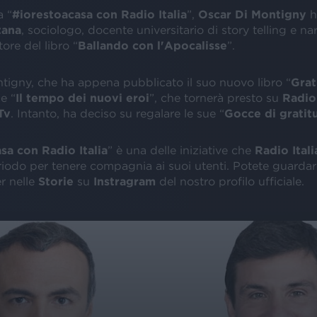
a “
#iorestoacasa con Radio Italia
”,
Oscar Di Montigny
h
tana
, sociologo, docente universitario di story telling e na
ore del libro “
Ballando con l'Apocalisse
”.
tigny, che ha appena pubblicato il suo nuovo libro “
Grat
e “
Il tempo dei nuovi eroi
”, che tornerà presto su
Radio 
Tv
. Intanto, ha deciso su regalare le sue “
Gocce di gratit
sa con Radio Italia
” è una delle iniziative che
Radio Itali
iodo per tenere compagnia ai suoi utenti. Potete guardare
r nelle
Storie
su
Instragram
del nostro profilo ufficiale.