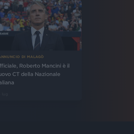
’ANNUNCIO DI MALAGÒ
fficiale, Roberto Mancini è il
uovo CT della Nazionale
aliana
 lug