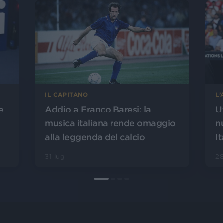
L
IL CAPITANO
U
Addio a Franco Baresi: la
e
n
musica italiana rende omaggio
It
alla leggenda del calcio
28
31 lug