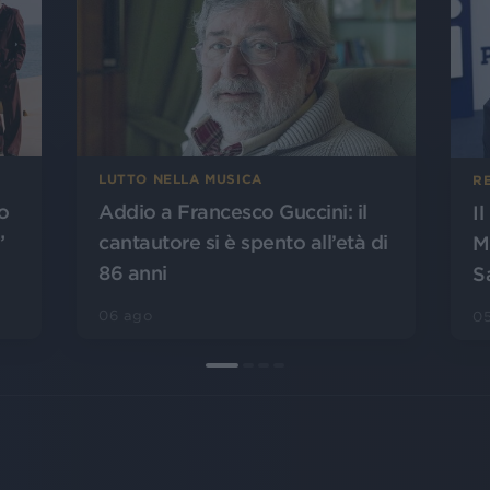
LUTTO NELLA MUSICA
R
o
Addio a Francesco Guccini: il
I
”
cantautore si è spento all’età di
M
86 anni
S
06 ago
0