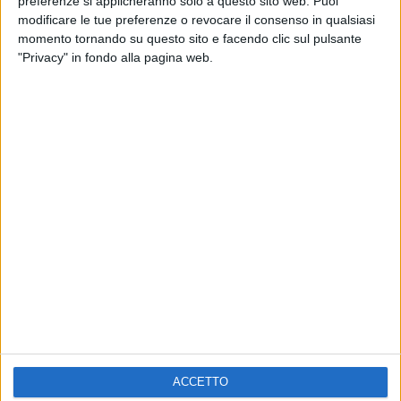
preferenze si applicheranno solo a questo sito web. Puoi
modificare le tue preferenze o revocare il consenso in qualsiasi
momento tornando su questo sito e facendo clic sul pulsante
VIDEO
"Privacy" in fondo alla pagina web.
Gocce di Gratitudine con Andrea Fontana
Chi siamo
Contattaci
Privacy
Lavora con noi
Pubblicita'
Regolamenti
Mobile
Radio Italia Tv
ACCETTO
Codice etico
Riservatezza