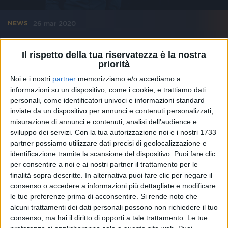
26 mar 2020
NEWS
“#iorestoacasa con Radio Italia”: Oscar Di
Il rispetto della tua riservatezza è la nostra
Montigny intervista Andrea Fontana
priorità
Guarda tutti i video nelle Storie su Instagram del
Noi e i nostri
partner
memorizziamo e/o accediamo a
nostro profilo ufficiale
informazioni su un dispositivo, come i cookie, e trattiamo dati
personali, come identificatori univoci e informazioni standard
inviate da un dispositivo per annunci e contenuti personalizzati,
misurazione di annunci e contenuti, analisi dell'audience e
sviluppo dei servizi.
Con la tua autorizzazione noi e i nostri 1733
partner possiamo utilizzare dati precisi di geolocalizzazione e
identificazione tramite la scansione del dispositivo. Puoi fare clic
per consentire a noi e ai nostri partner il trattamento per le
finalità sopra descritte. In alternativa puoi fare clic per negare il
consenso o accedere a informazioni più dettagliate e modificare
le tue preferenze prima di acconsentire.
Si rende noto che
alcuni trattamenti dei dati personali possono non richiedere il tuo
consenso, ma hai il diritto di opporti a tale trattamento. Le tue