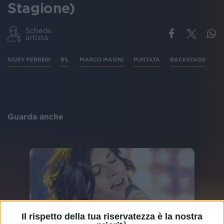
Stagione)
Scheda
artista
GIUSY FERRERI
RIL
MARCO MASINI
PUNTATA
BACKSTAGE
Guarda anche
Il rispetto della tua riservatezza è la nostra