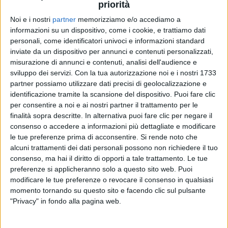
priorità
Noi e i nostri
partner
memorizziamo e/o accediamo a
informazioni su un dispositivo, come i cookie, e trattiamo dati
personali, come identificatori univoci e informazioni standard
12 set 2022
UNPLUGGED
inviate da un dispositivo per annunci e contenuti personalizzati,
misurazione di annunci e contenuti, analisi dell'audience e
Marco Masini: esce il box in edizione
sviluppo dei servizi.
Con la tua autorizzazione noi e i nostri 1733
limitata “Live at Teatro della Pergola”
partner possiamo utilizzare dati precisi di geolocalizzazione e
identificazione tramite la scansione del dispositivo. Puoi fare clic
Una speciale confezione con doppio vinile, CD, DVD
e tante sorprese
per consentire a noi e ai nostri partner il trattamento per le
finalità sopra descritte. In alternativa puoi fare clic per negare il
di
Simone Bernardi
consenso o accedere a informazioni più dettagliate e modificare
le tue preferenze prima di acconsentire.
Si rende noto che
alcuni trattamenti dei dati personali possono non richiedere il tuo
consenso, ma hai il diritto di opporti a tale trattamento. Le tue
preferenze si applicheranno solo a questo sito web. Puoi
modificare le tue preferenze o revocare il consenso in qualsiasi
momento tornando su questo sito e facendo clic sul pulsante
"Privacy" in fondo alla pagina web.