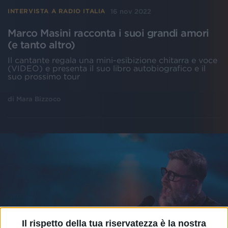
16 nov 2022
INTERVISTA A RADIO ITALIA
Marco Masini racconta i suoi grandi amori
(e tanto altro)
Il cantante regala una mini-esibizione chitarra e voce
(VIDEO) e presenta il suo libro autobiografico e il
suo prossimo tour
di
Mara Bizzoco
Il rispetto della tua riservatezza è la nostra