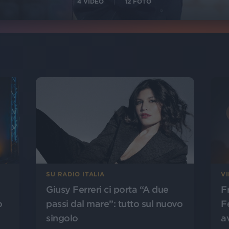
4
VIDEO
12
FOTO
SU RADIO ITALIA
V
Giusy Ferreri ci porta “A due
F
o
passi dal mare”: tutto sul nuovo
Fe
singolo
a