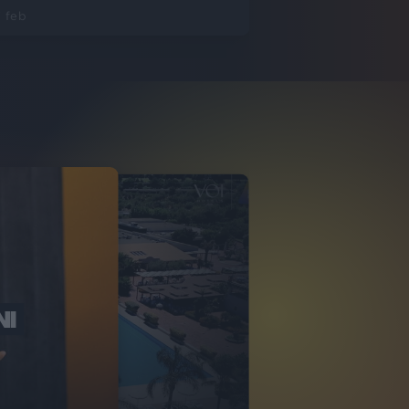
 feb
NI
O ITALIA
NKA VILLAGE
2
VIDEO