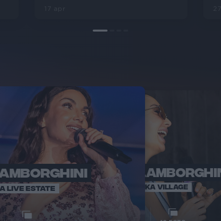
17 apr
27
LAMBORGHINI
ELETTRA LAMBORGHI
RADI
VOI TA
VOI TANKA VILLAGE
IA LIVE ESTATE