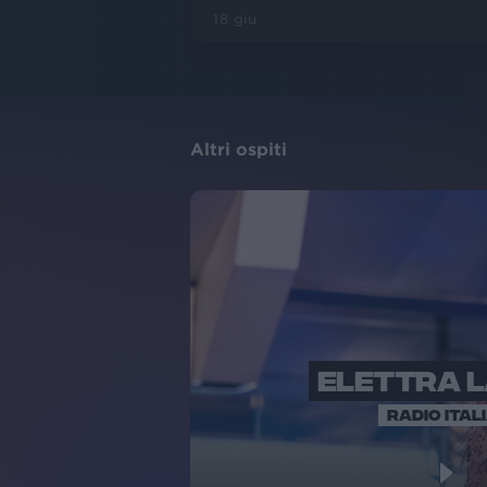
18 giu
Altri ospiti
ELETTRA 
RADIO ITAL