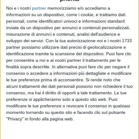
Noi e i nostri
partner
memorizziamo e/o accediamo a
informazioni su un dispositivo, come i cookie, e trattiamo dati
ALESSANDRA AMOROSO
ALESSANDRA AMOROSO
ALESSANDRA AMOROSO
personali, come identificatori univoci e informazioni standard
INTERVISTA 29/02/2024
DONNE IN MUSICA
inviate da un dispositivo per annunci e contenuti personalizzati,
INTERVISTA 07/11/24
misurazione di annunci e contenuti, analisi dell'audience e
sviluppo dei servizi.
Con la tua autorizzazione noi e i nostri 1733
1
VIDEO
19
FOTO
1
VIDEO
12
FOTO
partner possiamo utilizzare dati precisi di geolocalizzazione e
1
VIDEO
14
FOTO
identificazione tramite la scansione del dispositivo. Puoi fare clic
per consentire a noi e ai nostri partner il trattamento per le
finalità sopra descritte. In alternativa puoi fare clic per negare il
consenso o accedere a informazioni più dettagliate e modificare
le tue preferenze prima di acconsentire.
Si rende noto che
alcuni trattamenti dei dati personali possono non richiedere il tuo
News correlate
consenso, ma hai il diritto di opporti a tale trattamento. Le tue
preferenze si applicheranno solo a questo sito web. Puoi
modificare le tue preferenze o revocare il consenso in qualsiasi
momento tornando su questo sito e facendo clic sul pulsante
"Privacy" in fondo alla pagina web.