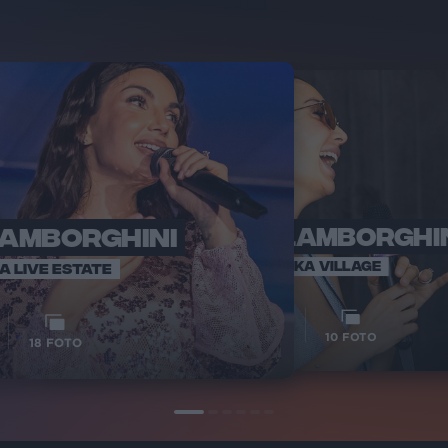
LAMBORGHINI
ELETTRA LAMBORGHI
RADI
VOI TA
VOI TANKA VILLAGE
IA LIVE ESTATE
1
VIDEO
10
FOTO
18
FOTO