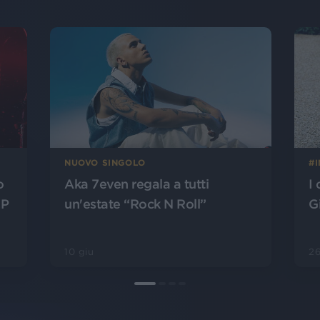
NUOVO SINGOLO
#
o
Aka 7even regala a tutti
I 
EP
un'estate “Rock N Roll”
G
10 giu
2