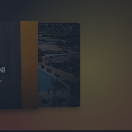
NI
O ITALIA
NKA VILLAGE
2
VIDEO