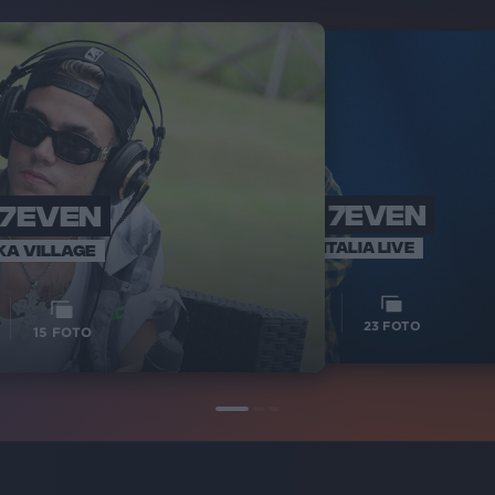
 7EVEN
AKA 7EVEN
AKA
IN
RADIO ITALIA LIVE
KA VILLAGE
1
VIDEO
15
VIDEO
23
FOTO
15
FOTO