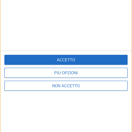
ACCETTO
PIÙ OPZIONI
NON ACCETTO
08 giu 2016
NEWS
J-Ax a #rilive: “Sono fan di Laura Pausini e
vorrei collaborare con lei”