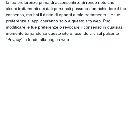
le tue preferenze prima di acconsentire.
Si rende noto che
J-Ax - Intro (Radio Italia Live 13/03/26)
alcuni trattamenti dei dati personali possono non richiedere il tuo
consenso, ma hai il diritto di opporti a tale trattamento. Le tue
preferenze si applicheranno solo a questo sito web. Puoi
modificare le tue preferenze o revocare il consenso in qualsiasi
momento tornando su questo sito e facendo clic sul pulsante
"Privacy" in fondo alla pagina web.
VIDEO
Fabri Fibra - Intro L'avvelenata (Radio Italia
Live 14/11/25)