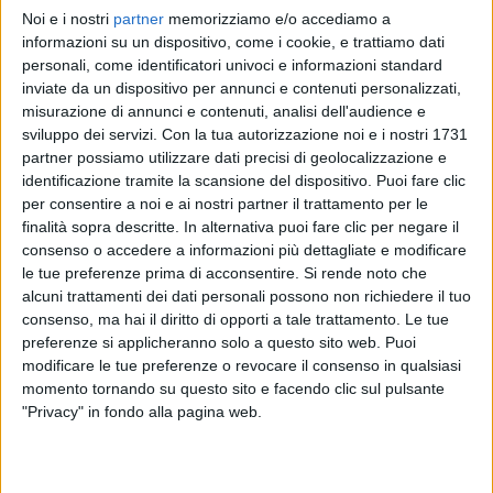
Noi e i nostri
partner
memorizziamo e/o accediamo a
LAURA PAUSINI
LAURA PAUSINI
LAURA PAUSINI
informazioni su un dispositivo, come i cookie, e trattiamo dati
INTERVISTA 01/10/2024
INTERVISTA 16/09
personali, come identificatori univoci e informazioni standard
RADIOITALIALIVE 20/3
inviate da un dispositivo per annunci e contenuti personalizzati,
2
VIDEO
17
FOTO
misurazione di annunci e contenuti, analisi dell'audience e
2
VIDEO
15
FOTO
sviluppo dei servizi.
Con la tua autorizzazione noi e i nostri 1731
12
VIDEO
19
FOTO
partner possiamo utilizzare dati precisi di geolocalizzazione e
identificazione tramite la scansione del dispositivo. Puoi fare clic
per consentire a noi e ai nostri partner il trattamento per le
finalità sopra descritte. In alternativa puoi fare clic per negare il
consenso o accedere a informazioni più dettagliate e modificare
le tue preferenze prima di acconsentire.
Si rende noto che
News correlate
alcuni trattamenti dei dati personali possono non richiedere il tuo
consenso, ma hai il diritto di opporti a tale trattamento. Le tue
preferenze si applicheranno solo a questo sito web. Puoi
modificare le tue preferenze o revocare il consenso in qualsiasi
momento tornando su questo sito e facendo clic sul pulsante
"Privacy" in fondo alla pagina web.