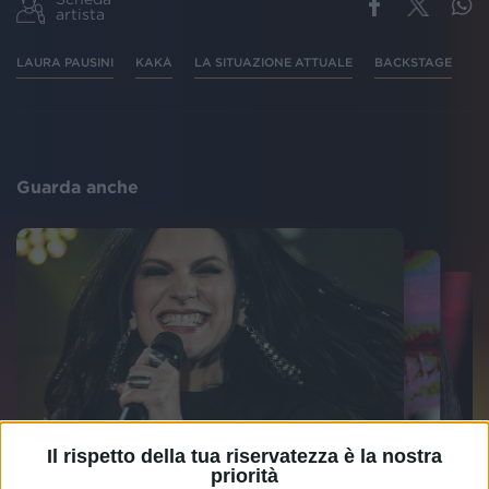
artista
LAURA PAUSINI
KAKÀ
LA SITUAZIONE ATTUALE
BACKSTAGE
RA
Guarda anche
Il rispetto della tua riservatezza è la nostra
priorità