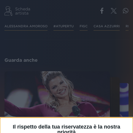
Scheda
artista
ALESSANDRA AMOROSO
#ATUPERTU
FIGC
CASA AZZURRI
RIG
Guarda anche
Il rispetto della tua riservatezza è la nostra
priorità