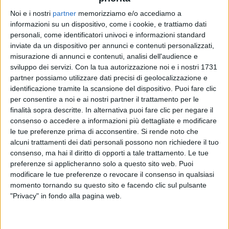
Noi e i nostri
partner
memorizziamo e/o accediamo a
informazioni su un dispositivo, come i cookie, e trattiamo dati
ALESSANDRA AMOROSO
ALESSANDRA AMOROSO
ALESSANDRA AMOROSO
personali, come identificatori univoci e informazioni standard
INTERVISTA 29/02/2024
DONNE IN MUSICA
inviate da un dispositivo per annunci e contenuti personalizzati,
INTERVISTA 07/11/24
misurazione di annunci e contenuti, analisi dell'audience e
sviluppo dei servizi.
Con la tua autorizzazione noi e i nostri 1731
1
VIDEO
19
FOTO
1
VIDEO
12
FOTO
partner possiamo utilizzare dati precisi di geolocalizzazione e
1
VIDEO
14
FOTO
identificazione tramite la scansione del dispositivo. Puoi fare clic
per consentire a noi e ai nostri partner il trattamento per le
finalità sopra descritte. In alternativa puoi fare clic per negare il
consenso o accedere a informazioni più dettagliate e modificare
le tue preferenze prima di acconsentire.
Si rende noto che
alcuni trattamenti dei dati personali possono non richiedere il tuo
News correlate
consenso, ma hai il diritto di opporti a tale trattamento. Le tue
preferenze si applicheranno solo a questo sito web. Puoi
modificare le tue preferenze o revocare il consenso in qualsiasi
momento tornando su questo sito e facendo clic sul pulsante
"Privacy" in fondo alla pagina web.