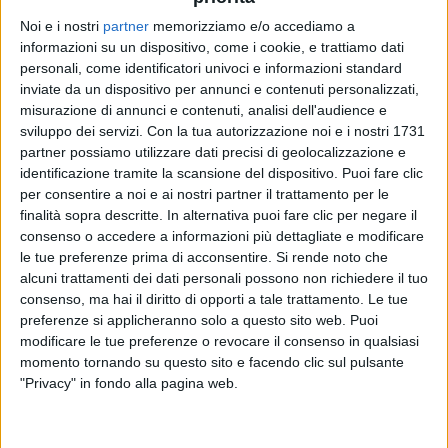
Noi e i nostri
partner
memorizziamo e/o accediamo a
informazioni su un dispositivo, come i cookie, e trattiamo dati
TOMMASO PARADISO
TOMMASO PARADISO
TOMMASO PARADISO
personali, come identificatori univoci e informazioni standard
RADIO ITALIA LIVE
RADIO ITALIA LIVE 22/12
inviate da un dispositivo per annunci e contenuti personalizzati,
SANREMO ITALIANO 2026
misurazione di annunci e contenuti, analisi dell'audience e
sviluppo dei servizi.
Con la tua autorizzazione noi e i nostri 1731
2
VIDEO
5
FOTO
10
VIDEO
20
FOTO
partner possiamo utilizzare dati precisi di geolocalizzazione e
1
VIDEO
identificazione tramite la scansione del dispositivo. Puoi fare clic
per consentire a noi e ai nostri partner il trattamento per le
finalità sopra descritte. In alternativa puoi fare clic per negare il
consenso o accedere a informazioni più dettagliate e modificare
le tue preferenze prima di acconsentire.
Si rende noto che
alcuni trattamenti dei dati personali possono non richiedere il tuo
News correlate
consenso, ma hai il diritto di opporti a tale trattamento. Le tue
preferenze si applicheranno solo a questo sito web. Puoi
modificare le tue preferenze o revocare il consenso in qualsiasi
momento tornando su questo sito e facendo clic sul pulsante
"Privacy" in fondo alla pagina web.