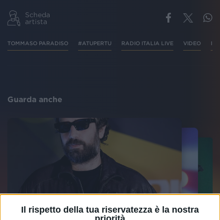
Scheda
artista
TOMMASO PARADISO
#ATUPERTU
RADIO ITALIA LIVE
VIDEO
IN
Guarda anche
Il rispetto della tua riservatezza è la nostra
priorità