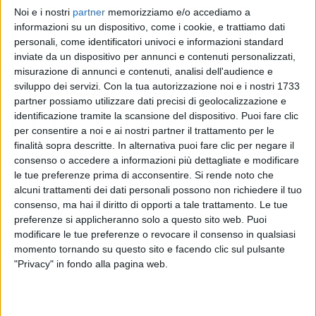
Noi e i nostri
partner
memorizziamo e/o accediamo a
LA FINALE
6 FEBBRAIO 2022
BEST OF
informazioni su un dispositivo, come i cookie, e trattiamo dati
SANREMO 2022
FUORI SANREMO REWARD
personali, come identificatori univoci e informazioni standard
FUORI SANREMO REWARD
inviate da un dispositivo per annunci e contenuti personalizzati,
49
FOTO
misurazione di annunci e contenuti, analisi dell'audience e
2
VIDEO
sviluppo dei servizi.
Con la tua autorizzazione noi e i nostri 1733
2
VIDEO
17
FOTO
partner possiamo utilizzare dati precisi di geolocalizzazione e
identificazione tramite la scansione del dispositivo. Puoi fare clic
per consentire a noi e ai nostri partner il trattamento per le
finalità sopra descritte. In alternativa puoi fare clic per negare il
consenso o accedere a informazioni più dettagliate e modificare
le tue preferenze prima di acconsentire.
Si rende noto che
News correlate
alcuni trattamenti dei dati personali possono non richiedere il tuo
consenso, ma hai il diritto di opporti a tale trattamento. Le tue
preferenze si applicheranno solo a questo sito web. Puoi
modificare le tue preferenze o revocare il consenso in qualsiasi
momento tornando su questo sito e facendo clic sul pulsante
"Privacy" in fondo alla pagina web.