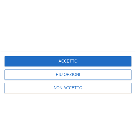
RADIO ITALIA
ELETTRA LAMBORGHINI
ELETTRA LAMBORGHINI
VOI TANKA VILLAGE
VOI TANKA VILLAGE
RADIO ITALIA LIVE ESTATE
2
VIDEO
ACCETTO
1
VIDEO
10
FOTO
1
VIDEO
18
FOTO
PIÙ OPZIONI
NON ACCETTO