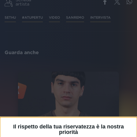
artista
SETHU
#ATUPERTU
VIDEO
SANREMO
INTERVISTA
Guarda anche
Il rispetto della tua riservatezza è la nostra
priorità