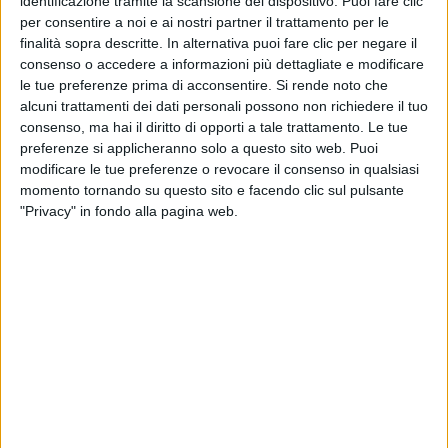
Mahmood e altri
ghiac
identificazione tramite la scansione del dispositivo. Puoi fare clic
per consentire a noi e ai nostri partner il trattamento per le
finalità sopra descritte. In alternativa puoi fare clic per negare il
11 ago
06 ap
consenso o accedere a informazioni più dettagliate e modificare
le tue preferenze prima di acconsentire.
Si rende noto che
alcuni trattamenti dei dati personali possono non richiedere il tuo
consenso, ma hai il diritto di opporti a tale trattamento. Le tue
preferenze si applicheranno solo a questo sito web. Puoi
Altri ospiti
modificare le tue preferenze o revocare il consenso in qualsiasi
momento tornando su questo sito e facendo clic sul pulsante
"Privacy" in fondo alla pagina web.