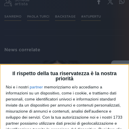
artista
SANREMO
PAOLA TURCI
BACKSTAGE
#ATUPERTU
News correlate
Il rispetto della tua riservatezza è la nostra
priorità
Noi e i nostri
partner
memorizziamo e/o accediamo a
informazioni su un dispositivo, come i cookie, e trattiamo dati
personali, come identificatori univoci e informazioni standard
inviate da un dispositivo per annunci e contenuti personalizzati,
misurazione di annunci e contenuti, analisi dell'audience e
LA SCOMPARSA A 51 ANNI
FUORI
sviluppo dei servizi.
Con la tua autorizzazione noi e i nostri 1733
“Ciao Michela (Murgia)”: i
Paola
partner possiamo utilizzare dati precisi di geolocalizzazione e
messaggi di Emma, Paola Turci,
figli